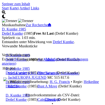
Springe zum Inhalt
Start
Kartei
Artikel
Links
Musikaufnahme
Zur Recherche
D. Kuntke 1985
Detlef Kuntke
(1985)
Free At Last
(Detlef Kuntke)
Spielzeit: ca. 1:03 min.
Entstanden unter Mitwirkung von
Detlef Kuntke
.
Verwandte Musikstücke
Veröffentlichungen
D. Kuntke 1985
Es wird 1 Eintrag angezeigt.
(Mehrfachveröffentlichungen
Detlef Kuntke
(1985)
An Anthem
(Detlef Kuntke)
anzeigen)
Hörspiel
D. Kuntke 1985
Detlef Kuntke
(1985)
Blue Saturn
(Detlef Kuntke)
Stefan Wolf
TKKG (38) Die weiße Schmuggler-
Jacht
EUROPA JUGEND
MC 515 817.6
(
1985
)
Hörspielbearbeitung:
H. G. Francis
• Regie:
Heikedine
D. Kuntke 1985
Körting
Detlef Kuntke
(1985)
Bust A Move
(Detlef Kuntke)
Einzelvorkommnisse als CSV-Datei:
D. Kuntke 1985
Download
Detlef Kuntke
(1985)
Calm Down
(Detlef Kuntke)
•