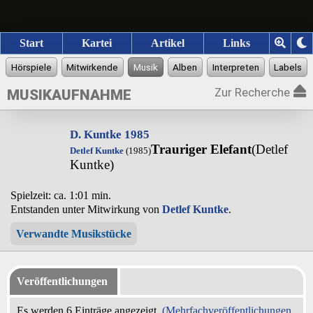
Start
Kartei
Artikel
Links
Zur Recherche
MUSIKAUFNAHME
D. Kuntke 1985
Trauriger Elefant
(Detlef
Detlef Kuntke
(1985)
Kuntke)
Spielzeit: ca. 1:01 min.
Entstanden unter Mitwirkung von
Detlef Kuntke
.
Verwandte Musikstücke
Veröffentlichungen
Es werden 6 Einträge angezeigt.
(Mehrfachveröffentlichungen