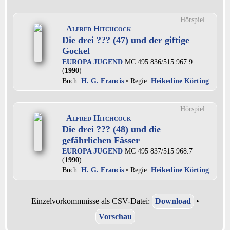
Hörspiel
Alfred Hitchcock
Die drei ??? (47) und der giftige
Gockel
EUROPA JUGEND
MC 495 836/515 967.9
(
1990
)
Buch:
H. G. Francis
• Regie:
Heikedine Körting
Hörspiel
Alfred Hitchcock
Die drei ??? (48) und die
gefährlichen Fässer
EUROPA JUGEND
MC 495 837/515 968.7
(
1990
)
Buch:
H. G. Francis
• Regie:
Heikedine Körting
Einzelvorkommnisse als CSV-Datei:
Download
•
Vorschau