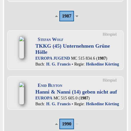
1987
Hörspiel
Stefan Wolf
TKKG (45) Unternehmen Grüne
Hölle
EUROPA JUGEND
MC 515 834.6 (
1987
)
Buch:
H. G. Francis
• Regie:
Heikedine Körting
Hörspiel
Enid Blyton
Hanni & Nanni (14) geben nicht auf
EUROPA
MC 515 605.0 (
1987
)
Buch:
H. G. Francis
• Regie:
Heikedine Körting
1990