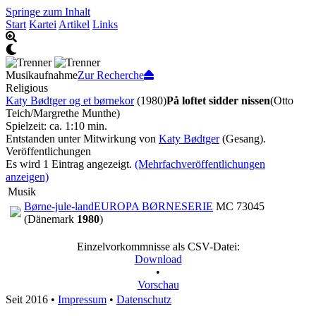
Springe zum Inhalt
Start
Kartei
Artikel
Links
Musikaufnahme
Zur Recherche
Religious
Katy Bødtger og et børnekor
(1980)
På loftet sidder nissen
(Otto
Teich/Margrethe Munthe)
Spielzeit: ca. 1:10 min.
Entstanden unter Mitwirkung von
Katy Bødtger
(Gesang).
Veröffentlichungen
Es wird 1 Eintrag angezeigt.
(Mehrfachveröffentlichungen
anzeigen)
Musik
Børne-jule-land
EUROPA BØRNESERIE
MC 73045
(Dänemark
1980
)
Einzelvorkommnisse als CSV-Datei:
Download
•
Vorschau
Seit 2016
•
Impressum
•
Datenschutz