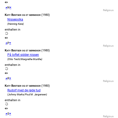
N
Religious
Katy Bødtger og et børnekor
(1980)
Nissepolka
(Henning Køie)
enthalten in
P
Religious
Katy Bødtger og et børnekor
(1980)
På loftet sidder nissen
(Otto Teich/Margrethe Munthe)
enthalten in
R
Religious
Katy Bødtger og et børnekor
(1980)
Rudolf med de røde tud
(Johnny Marks/Poul M. Jørgensen)
enthalten in
S
Religious