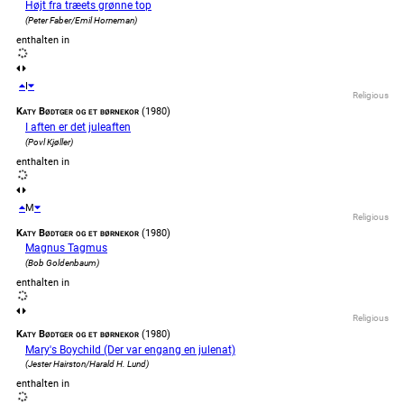
Højt fra træets grønne top
(Peter Faber/Emil Horneman)
enthalten in
I
Religious
Katy Bødtger og et børnekor
(1980)
I aften er det juleaften
(Povl Kjøller)
enthalten in
M
Religious
Katy Bødtger og et børnekor
(1980)
Magnus Tagmus
(Bob Goldenbaum)
enthalten in
Religious
Katy Bødtger og et børnekor
(1980)
Mary's Boychild (Der var engang en julenat)
(Jester Hairston/Harald H. Lund)
enthalten in