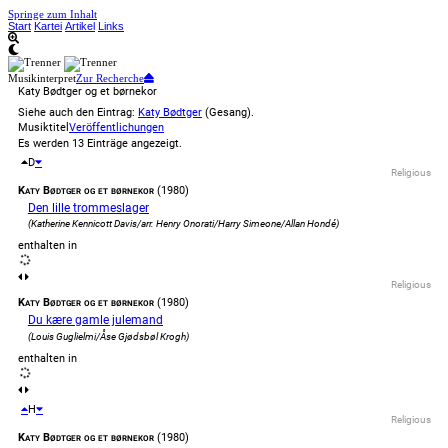
Springe zum Inhalt
Start
Kartei
Artikel
Links
Musikinterpret
Zur Recherche
Katy Bødtger og et børnekor
Siehe auch den Eintrag:
Katy Bødtger
(Gesang).
Musiktitel
Veröffentlichungen
Es werden 13 Einträge angezeigt.
D
Religious
Katy Bødtger og et børnekor
(1980)
Den lille trommeslager
(Katherine Kennicott Davis/arr. Henry Onorati/Harry Simeone/Allan Hondé)
enthalten in
Religious
Katy Bødtger og et børnekor
(1980)
Du kære gamle julemand
(Louis Guglielmi/Åse Gjødsbøl Krogh)
enthalten in
H
Religious
Katy Bødtger og et børnekor
(1980)