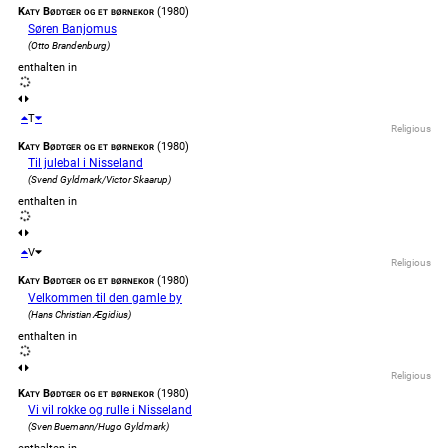
Katy Bødtger og et børnekor
(1980)
Søren Banjomus
(Otto Brandenburg)
enthalten in
T
Religious
Katy Bødtger og et børnekor
(1980)
Til julebal i Nisseland
(Svend Gyldmark/Victor Skaarup)
enthalten in
V
Religious
Katy Bødtger og et børnekor
(1980)
Velkommen til den gamle by
(Hans Christian Ægidius)
enthalten in
Religious
Katy Bødtger og et børnekor
(1980)
Vi vil rokke og rulle i Nisseland
(Sven Buemann/Hugo Gyldmark)