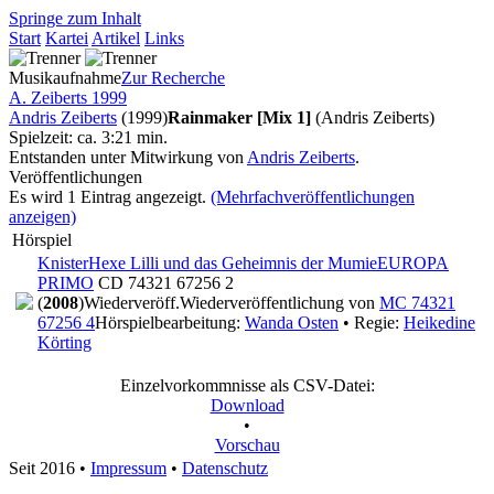
Springe zum Inhalt
Start
Kartei
Artikel
Links
Musikaufnahme
Zur Recherche
A. Zeiberts 1999
Andris Zeiberts
(1999)
Rainmaker [Mix 1]
(Andris Zeiberts)
Spielzeit: ca. 3:21 min.
Entstanden unter Mitwirkung von
Andris Zeiberts
.
Veröffentlichungen
Es wird 1 Eintrag angezeigt.
(Mehrfachveröffentlichungen
anzeigen)
Hörspiel
Knister
Hexe Lilli und das Geheimnis der Mumie
EUROPA
PRIMO
CD 74321 67256 2
(
2008
)
Wiederveröff.
Wiederveröffentlichung von
MC 74321
67256 4
Hörspielbearbeitung:
Wanda Osten
• Regie:
Heikedine
Körting
Einzelvorkommnisse als CSV-Datei:
Download
•
Vorschau
Seit 2016
•
Impressum
•
Datenschutz