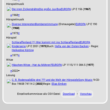
Hörspielmusik
Die irren Zickendrähte
Die große Jux-Box
EUROPA
LP E 156 (
1967
)
1968
Hörspielmusik
Diverse Interpreten
Bombenstimmung
(Erstausgabe)
EUROPA
LP E 190
(
1968
)
1973
Hörspiel
Schlaraffenland (1) Wer kommt mit ins Schlaraffenland
EUROPA
Kinderserie
LP E 2051 (
1973
)
Buch:
Hella von der Osten-Sacken
• Regie:
Heikedine Körting
1977
Witze
Häschen-Witze - Hat du Möhren?
EUROPA
LP 1115/111 084.5 (
1977
)
2022
Lesung
C. R. Rodenwald
Die drei ??? und die Welt der Hörspiele
Sony Music
9-CD-
Box 19658 74114 2 (
2022
)
Regie:
Elias Emken
Einzelvorkommnisse als CSV-Datei:
Download
•
Vorschau