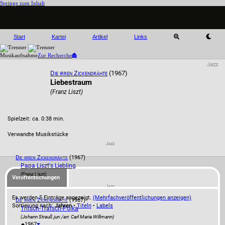
Springe zum Inhalt
Start
Kartei
Artikel
Links
Musikaufnahme
Zur Recherche
Jazz
Die irren Zickendrähte
(1967)
Liebestraum
(Franz Liszt)
Spielzeit: ca. 0:38 min.
Verwandte Musikstücke
Jazz
Die irren Zickendrähte
(1967)
Papa Liszt's Liebling
(Franz Liszt)
Veröffentlichungen
Jazz
Es werden 5 Einträge angezeigt.
(Mehrfachveröffentlichungen anzeigen)
Die irren Zickendrähte
(1967)
Sortierung nach:
Jahren
•
Titeln
•
Labels
Tritsch-Tratsch-Polka
(Johann Strauß jun./arr. Carl Maria Willmann)
1967