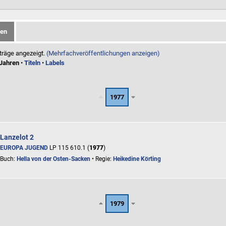
gen
träge angezeigt.
(Mehrfachveröffentlichungen anzeigen)
Jahren
•
Titeln
•
Labels
1977
Lanzelot 2
EUROPA JUGEND
LP 115 610.1 (
1977
)
Buch:
Hella von der Osten-Sacken
• Regie:
Heikedine Körting
1979