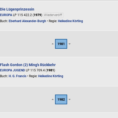
Die Lügenprinzessin
EUROPA
LP 115 422.2 (
1979
)
Wiederveröff.
Buch:
Eberhard Alexander-Burgh
• Regie:
Heikedine Körting
1981
Flash Gordon (2) Ming's Rückkehr
EUROPA JUGEND
LP 115 709.4 (
1981
)
Buch:
H. G. Francis
• Regie:
Heikedine Körting
1982