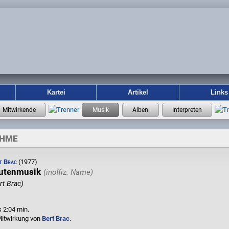
Kartei
Artikel
Links
AHME
t Brac
(1977)
utenmusik
rt Brac)
s 2:04 min.
Mitwirkung von
Bert Brac
.