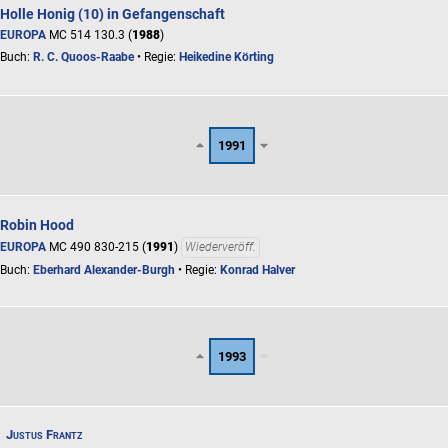
Holle Honig (10) in Gefangenschaft
EUROPA
MC 514 130.3 (
1988
)
Buch:
R. C. Quoos-Raabe
• Regie:
Heikedine Körting
1991
Robin Hood
EUROPA
MC 490 830-215 (
1991
)
Wiederveröff.
Buch:
Eberhard Alexander-Burgh
• Regie:
Konrad Halver
1993
Justus Frantz