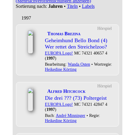
(Mehrfachveröffentlichungen anzeigen)
Sortierung nach:
Jahren
•
Titeln
•
Labels
1997
Hörspiel
Thomas Brezina
Geheimhund Bello Bond (4)
Wer rettet den Streichelzoo?
EUROPA Logo!
MC 74321 40657 4
(
1997
)
Bearbeitung:
Wanda Osten
• Wortregie:
Heikedine Körting
Hörspiel
Alfred Hitchcock
Die drei ??? (73) Poltergeist
EUROPA Logo!
MC 74321 42847 4
(
1997
)
Buch:
André Minninger
• Regie:
Heikedine Körting