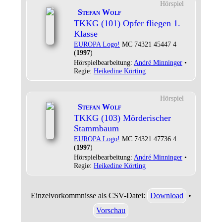
Hörspiel
Stefan Wolf
TKKG (101) Opfer fliegen 1.
Klasse
EUROPA Logo!
MC 74321 45447 4
(
1997
)
Hörspielbearbeitung:
André Minninger
•
Regie:
Heikedine Körting
Hörspiel
Stefan Wolf
TKKG (103) Mörderischer
Stammbaum
EUROPA Logo!
MC 74321 47736 4
(
1997
)
Hörspielbearbeitung:
André Minninger
•
Regie:
Heikedine Körting
Einzelvorkommnisse als CSV-Datei:
Download
•
Vorschau