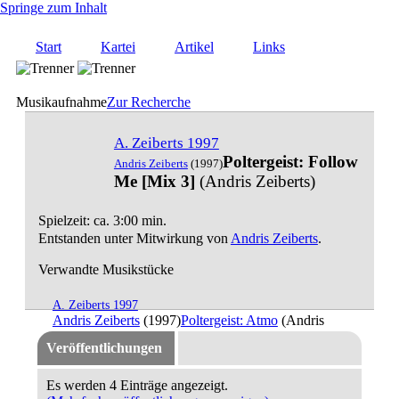
Springe zum Inhalt
Start
Kartei
Artikel
Links
Musikaufnahme
Zur Recherche
A. Zeiberts 1997
Poltergeist: Follow
Andris Zeiberts
(1997)
Me [Mix 3]
(Andris Zeiberts)
Spielzeit: ca. 3:00 min.
Entstanden unter Mitwirkung von
Andris Zeiberts
.
Verwandte Musikstücke
A. Zeiberts 1997
Andris Zeiberts
(1997)
Poltergeist: Atmo
(Andris
Zeiberts)
Veröffentlichungen
Es werden 4 Einträge angezeigt.