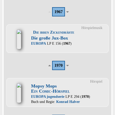
1967
Hörspielmusik
Die irren Zickendrähte
Die große Jux-Box
EUROPA
LP E 156 (
1967
)
1970
Hörspiel
Mopsy Mops
Ein Comic-Hörspiel
EUROPA jugendserie
LP E 294 (
1970
)
Buch und Regie:
Konrad Halver