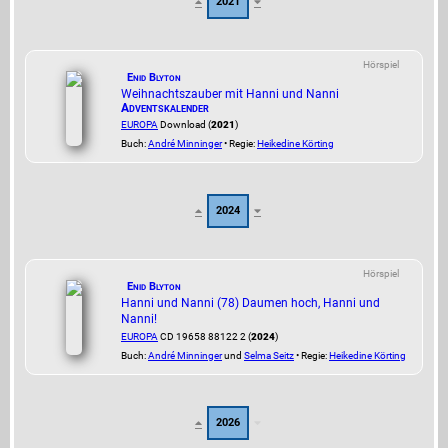
2021
Hörspiel
Enid Blyton
Weihnachtszauber mit Hanni und Nanni
Adventskalender
EUROPA
Download (
2021
)
Buch:
André Minninger
• Regie:
Heikedine Körting
2024
Hörspiel
Enid Blyton
Hanni und Nanni (78) Daumen hoch, Hanni und
Nanni!
EUROPA
CD 19658 88122 2 (
2024
)
Buch:
André Minninger
und
Selma Seitz
• Regie:
Heikedine Körting
2026