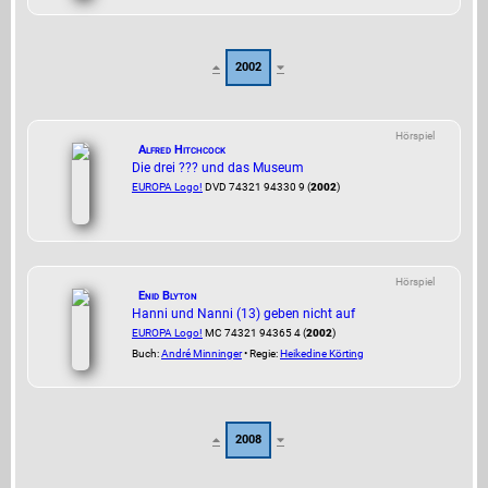
2002
Hörspiel
Alfred Hitchcock
Die drei ??? und das Museum
EUROPA Logo!
DVD 74321 94330 9 (
2002
)
Hörspiel
Enid Blyton
Hanni und Nanni (13) geben nicht auf
EUROPA Logo!
MC 74321 94365 4 (
2002
)
Buch:
André Minninger
• Regie:
Heikedine Körting
2008