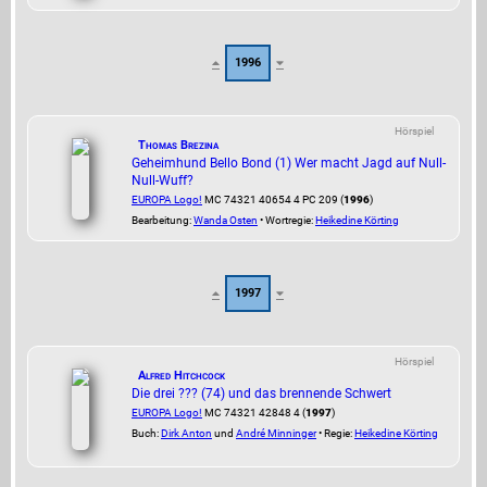
1996
Hörspiel
Thomas Brezina
Geheimhund Bello Bond (1) Wer macht Jagd auf Null-
Null-Wuff?
EUROPA Logo!
MC 74321 40654 4 PC 209 (
1996
)
Bearbeitung:
Wanda Osten
• Wortregie:
Heikedine Körting
1997
Hörspiel
Alfred Hitchcock
Die drei ??? (74) und das brennende Schwert
EUROPA Logo!
MC 74321 42848 4 (
1997
)
Buch:
Dirk Anton
und
André Minninger
• Regie:
Heikedine Körting