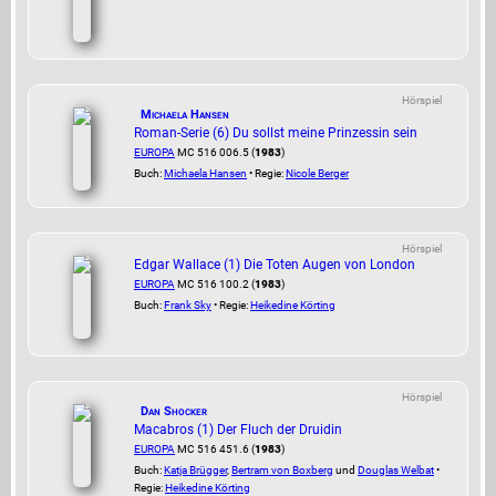
Hörspiel
Michaela Hansen
Roman-Serie (6) Du sollst meine Prinzessin sein
EUROPA
MC 516 006.5 (
1983
)
Buch:
Michaela Hansen
• Regie:
Nicole Berger
Hörspiel
Edgar Wallace (1) Die Toten Augen von London
EUROPA
MC 516 100.2 (
1983
)
Buch:
Frank Sky
• Regie:
Heikedine Körting
Hörspiel
Dan Shocker
Macabros (1) Der Fluch der Druidin
EUROPA
MC 516 451.6 (
1983
)
Buch:
Katja Brügger
,
Bertram von Boxberg
und
Douglas Welbat
•
Regie:
Heikedine Körting