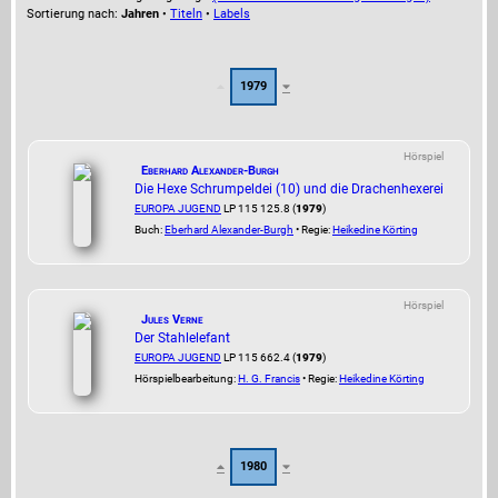
Sortierung nach:
Jahren
•
Titeln
•
Labels
1979
Hörspiel
Eberhard Alexander-Burgh
Die Hexe Schrumpeldei (10) und die Drachenhexerei
EUROPA JUGEND
LP 115 125.8 (
1979
)
Buch:
Eberhard Alexander-Burgh
• Regie:
Heikedine Körting
Hörspiel
Jules Verne
Der Stahlelefant
EUROPA JUGEND
LP 115 662.4 (
1979
)
Hörspielbearbeitung:
H. G. Francis
• Regie:
Heikedine Körting
1980