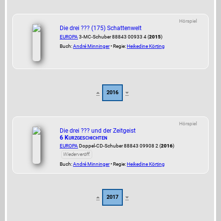
Hörspiel
Die drei ??? (175) Schattenwelt
EUROPA
3-MC-Schuber 88843 00933 4 (
2015
)
Buch:
André Minninger
• Regie:
Heikedine Körting
2016
Hörspiel
Die drei ??? und der Zeitgeist
6 Kurzgeschichten
EUROPA
Doppel-CD-Schuber 88843 09908 2 (
2016
)
Wiederveröff.
Buch:
André Minninger
• Regie:
Heikedine Körting
2017