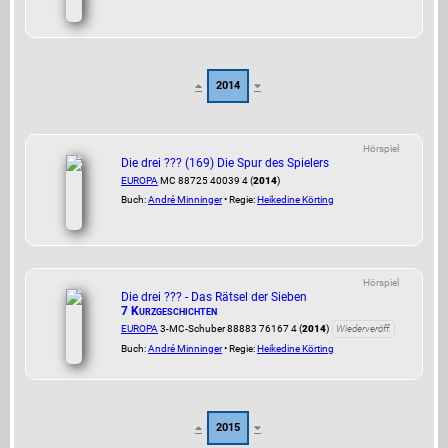
2014
Hörspiel
Die drei ??? (169) Die Spur des Spielers
EUROPA
MC 88725 40039 4 (
2014
)
Buch:
André Minninger
• Regie:
Heikedine Körting
Hörspiel
Die drei ??? - Das Rätsel der Sieben
7 Kurzgeschichten
EUROPA
3-MC-Schuber 88883 76167 4 (
2014
)
Wiederveröff.
Buch:
André Minninger
• Regie:
Heikedine Körting
2015