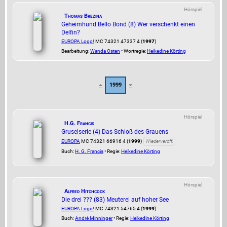
Hörspiel
Thomas Brezina
Geheimhund Bello Bond (8) Wer verschenkt einen
Delfin?
EUROPA Logo!
MC 74321 47337 4 (
1997
)
Bearbeitung:
Wanda Osten
• Wortregie:
Heikedine Körting
1999
Hörspiel
H.G. Francis
Gruselserie (4) Das Schloß des Grauens
EUROPA
MC 74321 66916 4 (
1999
)
Wiederveröff.
Buch:
H. G. Francis
• Regie:
Heikedine Körting
Hörspiel
Alfred Hitchcock
Die drei ??? (83) Meuterei auf hoher See
EUROPA Logo!
MC 74321 54765 4 (
1999
)
Buch:
André Minninger
• Regie:
Heikedine Körting