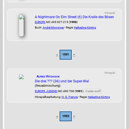
Hörspiel
A Nightmare On Elm Street (6) Die Kralle des Bösen
EUROPA
MC 495 927-215 (
1990
)
Buch:
André Minninger
• Regie:
Heikedine Körting
1991
Hörspiel
Alfred Hitchcock
Die drei ??? (36) und der Super-Wal
(Neuabmischung)
EUROPA JUGEND
MC 490 708 (
1991
)
Wiederveröff.
Hörspielbearbeitung:
H. G. Francis
• Regie:
Heikedine Körting
1993