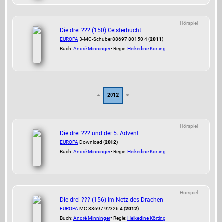
Hörspiel
Die drei ??? (150) Geisterbucht
EUROPA
3-MC-Schuber 88697 80150 4 (
2011
)
Buch:
André Minninger
• Regie:
Heikedine Körting
2012
Hörspiel
Die drei ??? und der 5. Advent
EUROPA
Download (
2012
)
Buch:
André Minninger
• Regie:
Heikedine Körting
Hörspiel
Die drei ??? (156) Im Netz des Drachen
EUROPA
MC 88697 92326 4 (
2012
)
Buch:
André Minninger
• Regie:
Heikedine Körting