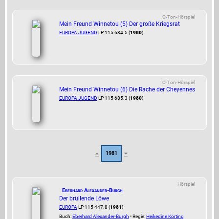
O-Ton-Hörspiel
Mein Freund Winnetou (5) Der große Kriegsrat
EUROPA JUGEND
LP 115 684.5 (
1980
)
O-Ton-Hörspiel
Mein Freund Winnetou (6) Die Rache der Cheyennes
EUROPA JUGEND
LP 115 685.3 (
1980
)
1981
Hörspiel
Eberhard Alexander-Burgh
Der brüllende Löwe
EUROPA
LP 115 447.8 (
1981
)
Buch:
Eberhard Alexander-Burgh
• Regie:
Heikedine Körting