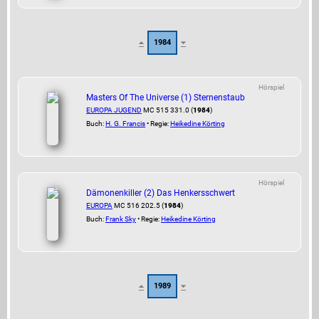
1984
Hörspiel
Masters Of The Universe (1) Sternenstaub
EUROPA JUGEND
MC 515 331.0 (
1984
)
Buch:
H. G. Francis
• Regie:
Heikedine Körting
Hörspiel
Dämonenkiller (2) Das Henkersschwert
EUROPA
MC 516 202.5 (
1984
)
Buch:
Frank Sky
• Regie:
Heikedine Körting
1989