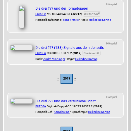
Hörspiel
Die drei ??? und der Tornadojäger
EUROPA
MC 88843 04283 4 (
2017
)
Wiederveröff.
Hörspielbearbeitung:
Yona Franke
• Regie:
Heikedine Körting
Hörspiel
Die drei ??? (188) Signale aus dem Jenseits
EUROPA
CD 88985 35878 2 (
2017
)
Wiederveröff.
Buch:
André Minninger
• Regie:
Heikedine Körting
2019
Hörspiel
Die drei ??? und das versunkene Schiff
EUROPA
Digipak-Doppel-CD 19075 90372 2 (
2019
)
Hörspielbuch:
Kai Schwind
• Sprachregie:
Heikedine Körting