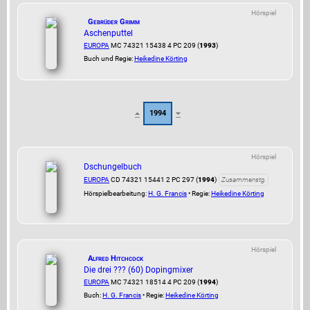
Hörspiel
Gebrüder Grimm
Aschenputtel
EUROPA
MC 74321 15438 4 PC 209 (
1993
)
Buch und Regie:
Heikedine Körting
1994
Hörspiel
Dschungelbuch
EUROPA
CD 74321 15441 2 PC 297 (
1994
)
Zusammenstg.
Hörspielbearbeitung:
H. G. Francis
• Regie:
Heikedine Körting
Hörspiel
Alfred Hitchcock
Die drei ??? (60) Dopingmixer
EUROPA
MC 74321 18514 4 PC 209 (
1994
)
Buch:
H. G. Francis
• Regie:
Heikedine Körting