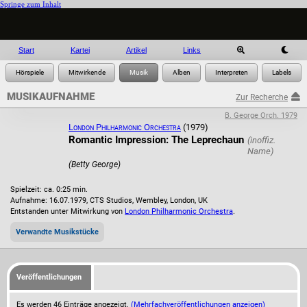
Springe zum Inhalt
Start
Kartei
Artikel
Links
MUSIKAUFNAHME
Zur Recherche
B. George Orch. 1979
London Philharmonic Orchestra
(1979)
Romantic Impression: The Leprechaun
(Betty George)
Spielzeit: ca. 0:25 min.
Aufnahme: 16.07.1979, CTS Studios, Wembley, London, UK
Entstanden unter Mitwirkung von
London Philharmonic Orchestra
.
Verwandte Musikstücke
Veröffentlichungen
Es werden 46 Einträge angezeigt.
(Mehrfachveröffentlichungen anzeigen)