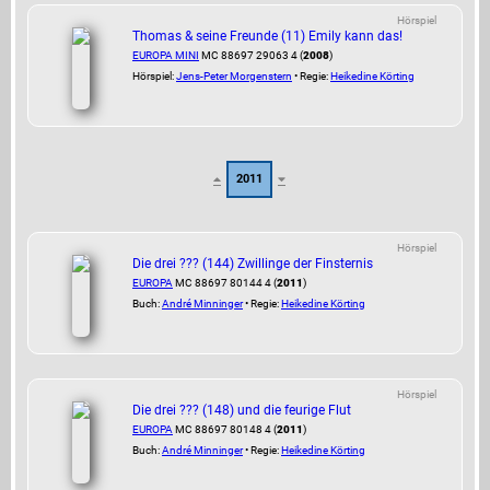
Hörspiel
Thomas & seine Freunde (11) Emily kann das!
EUROPA MINI
MC 88697 29063 4 (
2008
)
Hörspiel:
Jens-Peter Morgenstern
• Regie:
Heikedine Körting
2011
Hörspiel
Die drei ??? (144) Zwillinge der Finsternis
EUROPA
MC 88697 80144 4 (
2011
)
Buch:
André Minninger
• Regie:
Heikedine Körting
Hörspiel
Die drei ??? (148) und die feurige Flut
EUROPA
MC 88697 80148 4 (
2011
)
Buch:
André Minninger
• Regie:
Heikedine Körting