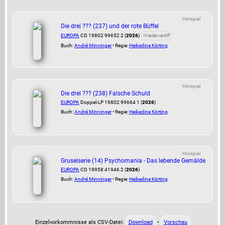
Hörspiel
Die drei ??? (237) und der rote Büffel
EUROPA
CD 19802 99652 2 (
2026
)
Wiederveröff.
Buch:
André Minninger
• Regie:
Heikedine Körting
Hörspiel
Die drei ??? (238) Falsche Schuld
EUROPA
Doppel-LP 19802 99664 1 (
2026
)
Buch:
André Minninger
• Regie:
Heikedine Körting
Hörspiel
Gruselserie (14) Psychomania - Das lebende Gemälde
EUROPA
CD 19958 41946 2 (
2026
)
Buch:
André Minninger
• Regie:
Heikedine Körting
Einzelvorkommnisse als CSV-Datei:
Download
•
Vorschau