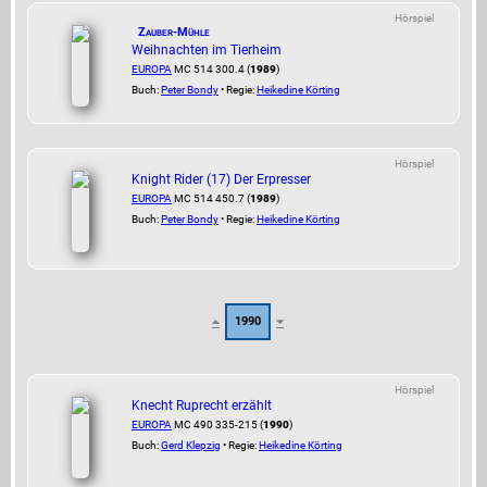
Hörspiel
Zauber-Mühle
Weihnachten im Tierheim
EUROPA
MC 514 300.4 (
1989
)
Buch:
Peter Bondy
• Regie:
Heikedine Körting
Hörspiel
Knight Rider (17) Der Erpresser
EUROPA
MC 514 450.7 (
1989
)
Buch:
Peter Bondy
• Regie:
Heikedine Körting
1990
Hörspiel
Knecht Ruprecht erzählt
EUROPA
MC 490 335-215 (
1990
)
Buch:
Gerd Klepzig
• Regie:
Heikedine Körting