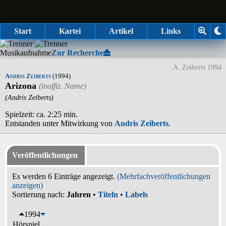
Start
Kartei
Artikel
Links
Musikaufnahme
Zur Recherche
A. Zeiberts 1994
Andris Zeiberts
(1994)
Arizona
(Andris Zeiberts)
Spielzeit: ca. 2:25 min.
Entstanden unter Mitwirkung von
Andris Zeiberts
.
Veröffentlichungen
Es werden 6 Einträge angezeigt.
(Mehrfachveröffentlichungen
anzeigen)
Sortierung nach:
Jahren
•
Titeln
•
Labels
1994
Hörspiel