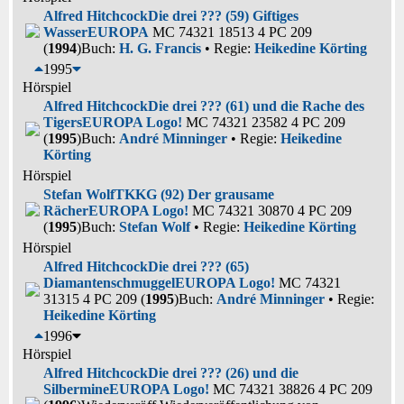
Alfred Hitchcock
Die drei ??? (59) Giftiges
Wasser
EUROPA
MC 74321 18513 4 PC 209
(
1994
)
Buch:
H. G. Francis
• Regie:
Heikedine Körting
1995
Hörspiel
Alfred Hitchcock
Die drei ??? (61) und die Rache des
Tigers
EUROPA Logo!
MC 74321 23582 4 PC 209
(
1995
)
Buch:
André Minninger
• Regie:
Heikedine
Körting
Hörspiel
Stefan Wolf
TKKG (92) Der grausame
Rächer
EUROPA Logo!
MC 74321 30870 4 PC 209
(
1995
)
Buch:
Stefan Wolf
• Regie:
Heikedine Körting
Hörspiel
Alfred Hitchcock
Die drei ??? (65)
Diamantenschmuggel
EUROPA Logo!
MC 74321
31315 4 PC 209 (
1995
)
Buch:
André Minninger
• Regie:
Heikedine Körting
1996
Hörspiel
Alfred Hitchcock
Die drei ??? (26) und die
Silbermine
EUROPA Logo!
MC 74321 38826 4 PC 209