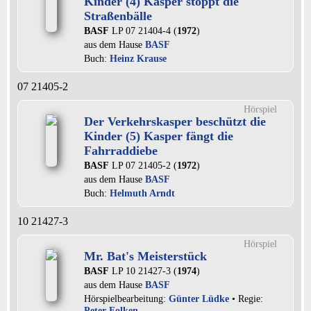
Kinder (4) Kasper stoppt die
Straßenbälle
BASF
LP 07 21404-4 (
1972
)
aus dem Hause
BASF
Buch:
Heinz Krause
07 21405-2
Hörspiel
Der Verkehrskasper beschützt die
Kinder (5) Kasper fängt die
Fahrraddiebe
BASF
LP 07 21405-2 (
1972
)
aus dem Hause
BASF
Buch:
Helmuth Arndt
10 21427-3
Hörspiel
Mr. Bat's Meisterstück
BASF
LP 10 21427-3 (
1974
)
aus dem Hause
BASF
Hörspielbearbeitung:
Günter Lüdke
• Regie:
Peter Folken