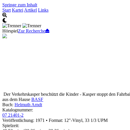
Springe zum Inhalt
Start
Kartei
Artikel
Links
Hörspiel
Zur Recherche
Der Verkehrskasper beschützt die Kinder - Kasper stoppt den Fahrb
aus dem Hause
BASF
Buch:
Helmuth Arndt
Katalognummer:
07 21401-2
Veröffentlichung: 1971
•
Format: 12"-Vinyl, 33 1/3 UPM
Spielzeit: