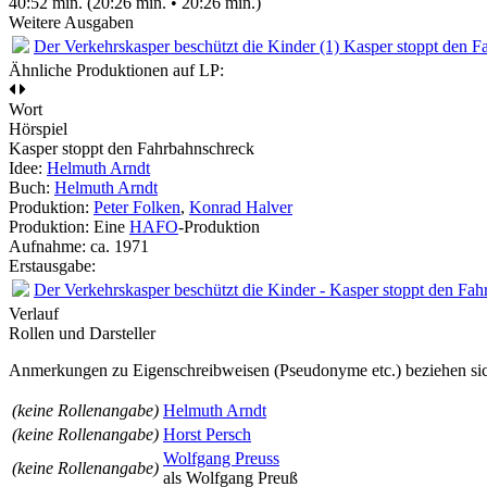
40:52 min. (20:26 min. • 20:26 min.)
Weitere Ausgaben
Der Verkehrskasper beschützt die Kinder (1) Kasper stoppt den 
Ähnliche Produktionen auf LP:
Wort
Hörspiel
Kasper stoppt den Fahrbahnschreck
Idee:
Helmuth Arndt
Buch:
Helmuth Arndt
Produktion:
Peter Folken
,
Konrad Halver
Produktion: Eine
HAFO
-Produktion
Aufnahme:
ca. 1971
Erstausgabe:
Der Verkehrskasper beschützt die Kinder - Kasper stoppt den Fa
Verlauf
Rollen und Darsteller
Anmerkungen zu Eigenschreibweisen (Pseudonyme etc.) beziehen sic
(keine Rollenangabe)
Helmuth Arndt
(keine Rollenangabe)
Horst Persch
Wolfgang Preuss
(keine Rollenangabe)
als
Wolfgang Preuß