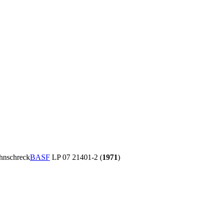
ahnschreck
BASF
LP 07 21401-2 (
1971
)