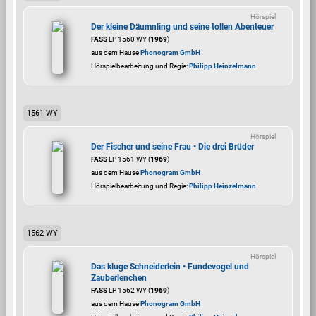
Hörspiel
Der kleine Däumnling und seine tollen Abenteuer
FASS
LP 1560 WY (
1969
)
aus dem Hause
Phonogram GmbH
Hörspielbearbeitung und Regie:
Philipp Heinzelmann
1561 WY
Hörspiel
Der Fischer und seine Frau • Die drei Brüder
FASS
LP 1561 WY (
1969
)
aus dem Hause
Phonogram GmbH
Hörspielbearbeitung und Regie:
Philipp Heinzelmann
1562 WY
Hörspiel
Das kluge Schneiderlein • Fundevogel und
Zauberlenchen
FASS
LP 1562 WY (
1969
)
aus dem Hause
Phonogram GmbH