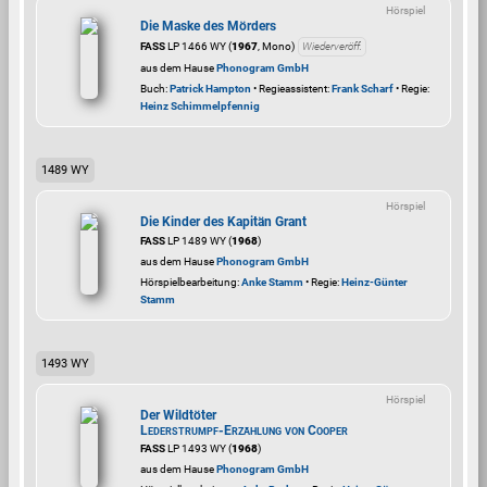
Hörspiel
Die Maske des Mörders
FASS
LP 1466 WY (
1967
, Mono)
Wiederveröff.
aus dem Hause
Phonogram GmbH
Buch:
Patrick Hampton
• Regieassistent:
Frank Scharf
• Regie:
Heinz Schimmelpfennig
1489 WY
Hörspiel
Die Kinder des Kapitän Grant
FASS
LP 1489 WY (
1968
)
aus dem Hause
Phonogram GmbH
Hörspielbearbeitung:
Anke Stamm
• Regie:
Heinz-Günter
Stamm
1493 WY
Hörspiel
Der Wildtöter
Lederstrumpf-Erzählung von Cooper
FASS
LP 1493 WY (
1968
)
aus dem Hause
Phonogram GmbH