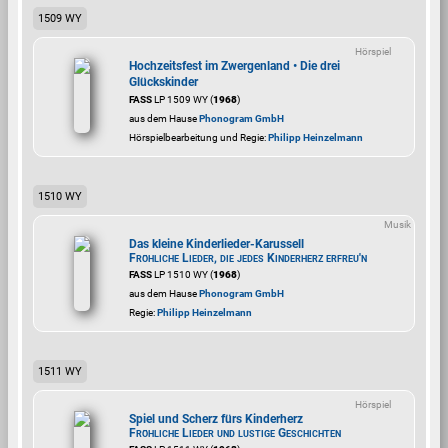
1509 WY
Hörspiel
Hochzeitsfest im Zwergenland • Die drei
Glückskinder
FASS
LP 1509 WY (
1968
)
aus dem Hause
Phonogram GmbH
Hörspielbearbeitung und Regie:
Philipp Heinzelmann
1510 WY
Musik
Das kleine Kinderlieder-Karussell
Fröhliche Lieder, die jedes Kinderherz erfreu'n
FASS
LP 1510 WY (
1968
)
aus dem Hause
Phonogram GmbH
Regie:
Philipp Heinzelmann
1511 WY
Hörspiel
Spiel und Scherz fürs Kinderherz
Fröhliche Lieder und lustige Geschichten