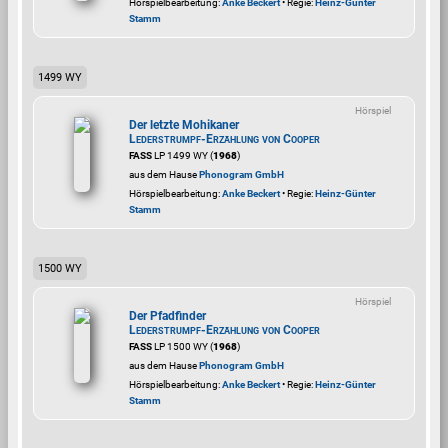
Hörspielbearbeitung:
Anke Beckert
• Regie:
Heinz-Günter
Stamm
1499 WY
Hörspiel
Der letzte Mohikaner
Lederstrumpf-Erzählung von Cooper
FASS
LP 1499 WY (
1968
)
aus dem Hause
Phonogram GmbH
Hörspielbearbeitung:
Anke Beckert
• Regie:
Heinz-Günter
Stamm
1500 WY
Hörspiel
Der Pfadfinder
Lederstrumpf-Erzählung von Cooper
FASS
LP 1500 WY (
1968
)
aus dem Hause
Phonogram GmbH
Hörspielbearbeitung:
Anke Beckert
• Regie:
Heinz-Günter
Stamm