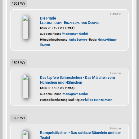
1501 WY
Hörspiel
Die Prärie
Lederstrumpf-Erzählung von Cooper
FASS
LP 1501 WY (
1968
)
aus dem Hause
Phonogram GmbH
Hörspielbearbeitung:
Anke Beckert
• Regie:
Heinz-Günter
Stamm
1505 WY
Hörspiel
Das tapfere Schneiderlein • Das Märchen vom
Hühnchen und Hähnchen
FASS
LP 1505 WY (
1968
)
aus dem Hause
Phonogram GmbH
Hörspielbearbeitung und Regie:
Philipp Heinzelmann
1506 WY
Hörspiel
Rumpelstilzchen • Das schlaue Bäuerlein und der
Teufel