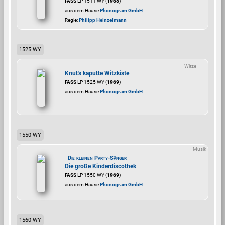
FASS
LP 1511 WY (
1968
)
aus dem Hause
Phonogram GmbH
Regie:
Philipp Heinzelmann
1525 WY
Witze
Knut's kaputte Witzkiste
FASS
LP 1525 WY (
1969
)
aus dem Hause
Phonogram GmbH
1550 WY
Musik
Die kleinen Party-Sänger
Die große Kinderdiscothek
FASS
LP 1550 WY (
1969
)
aus dem Hause
Phonogram GmbH
1560 WY