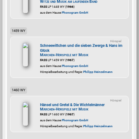
Witze und Musik am laufenden Band
FASS
LP 1448 WY (
1966
)
aus dem Hause
Phonogram GmbH
1459 WY
Hörspiel
Schneewittchen und die sieben Zwerge & Hans im
Glück
Märchen-Hörspiele mit Musik
FASS
LP 1459 WY (
1967
)
aus dem Hause
Phonogram GmbH
Hörspielbearbeitung und Regie:
Philipp Heinzelmann
1460 WY
Hörspiel
Hänsel und Gretel & Die Wichtelmänner
Märchen-Hörspiele mit Musik
FASS
LP 1460 WY (
1967
)
aus dem Hause
Phonogram GmbH
Hörspielbearbeitung und Regie:
Philipp Heinzelmann