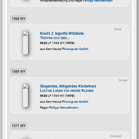
Hörspielbearbeitung und Regie:
Philipp Heinzelmann
1568 WY
Witze
Knut's 2. kaputte Witzkiste
Treffen sich zwei...
FASS
LP 1568 WY (
1970
)
aus dem Hause
Phonogram GmbH
1569 WY
Musik
Singendes, klingendes Kinderherz
Lustige Lieder für unsere Kleinen
FASS
LP 1569 WY (
1970
)
aus dem Hause
Phonogram GmbH
Regie:
Philipp Heinzelmann
1571 WY
Hörspiel