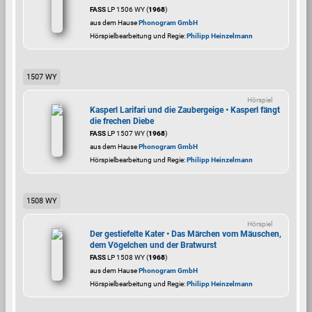
FASS
LP 1506 WY (
1968
)
aus dem Hause
Phonogram GmbH
Hörspielbearbeitung und Regie:
Philipp Heinzelmann
1507 WY
Hörspiel
Kasperl Larifari und die Zaubergeige • Kasperl fängt
die frechen Diebe
FASS
LP 1507 WY (
1968
)
aus dem Hause
Phonogram GmbH
Hörspielbearbeitung und Regie:
Philipp Heinzelmann
1508 WY
Hörspiel
Der gestiefelte Kater • Das Märchen vom Mäuschen,
dem Vögelchen und der Bratwurst
FASS
LP 1508 WY (
1968
)
aus dem Hause
Phonogram GmbH
Hörspielbearbeitung und Regie:
Philipp Heinzelmann