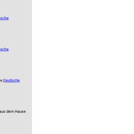
tsche
tsche
se
Deutsche
aus dem Hause