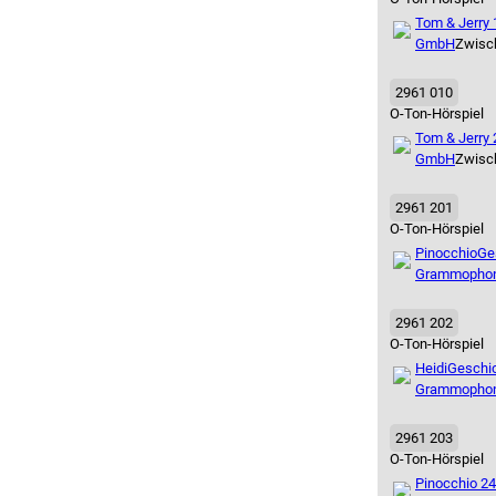
Tom & Jerry 
GmbH
Zwisc
2961 010
O-Ton-Hörspiel
Tom & Jerry 
GmbH
Zwisc
2961 201
O-Ton-Hörspiel
Pinocchio
Ge
Grammopho
2961 202
O-Ton-Hörspiel
Heidi
Geschic
Grammopho
2961 203
O-Ton-Hörspiel
Pinocchio 2
4