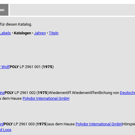
gen
 für diesen Katalog.
Labels
•
Katalogen
•
Jahren
•
Titeln
r Wolf
POLY
LP 2961 001 (
1975
)
inz
POLY
LP 2961 002 (
1975
)
Wiederveröff.
Wiederveröffentlichung von
Deutsch
s dem Hause
Polydor International GmbH
ord
POLY
LP 2961 003 (
1975
)
aus dem Hause
Polydor International GmbH
Hörspi
ud Loos