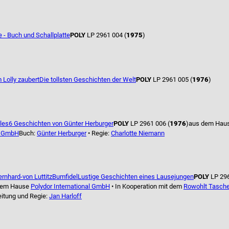
- Buch und Schallplatte
POLY
LP 2961 004 (
1975
)
 Lolly zaubert
Die tollsten Geschichten der Welt
POLY
LP 2961 005 (
1976
)
lles
6 Geschichten von Günter Herburger
POLY
LP 2961 006 (
1976
)
aus dem Hau
al GmbH
Buch:
Günter Herburger
• Regie:
Charlotte Niemann
ernhard-von Luttitz
Bumfidel
Lustige Geschichten eines Lausejungen
POLY
LP 29
dem Hause
Polydor International GmbH
• In Kooperation mit dem
Rowohlt Tasch
itung und Regie:
Jan Harloff