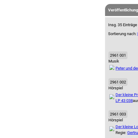
Veröffentlichun
Insg. 35 Einträge
Sortierung nach:
2961 001
Musik
Peter und de
2961 002
Hörspiel
Der kleine Pr
LP 43 038
au
2961 003
Hörspiel
Der kleine L
Regie:
Gertr