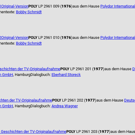
1
Original-Version
POLY
LP 2961 009 (
1976
)
aus dem Hause
Polydor Internationa
hentexte:
Bobby Schmidt
2
Original-Version
POLY
LP 2961 010 (
1976
)
aus dem Hause
Polydor Internationa
hentexte:
Bobby Schmidt
schichten der TV-Originalaufnahme
POLY
LP 2961 201 (
1977
)
aus dem Hause
D
n GmbH
, Hamburg
Dialogbuch:
Eberhard Storeck
hten der TV-Originalaufnahme
POLY
LP 2961 202 (
1977
)
aus dem Hause
Deuts
n GmbH
, Hamburg
Dialogbuch:
Andrea Wagner
 Geschichten der TV-Originalaufnahme
POLY
LP 2961 203 (
1977
)
aus dem Hau