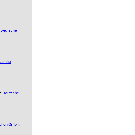
e
Deutsche
utsche
se
Deutsche
phon GmbH
,