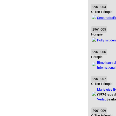
2961 004
O-Ton-Hörspiel
Sesamstraße 
2961 005
Hörspiel
Polly mit dem
2961 006
Hörspiel
Birne kann a
Internation
2961 007
O-Ton-Hörspiel
Marieluise B
(
1976
)
aus 
Verlag
Bearbe
2961 009
O-Ton-Hörspiel