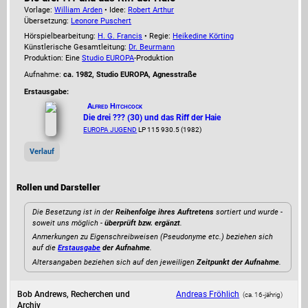
Vorlage:
William Arden
• Idee:
Robert Arthur
Übersetzung:
Leonore Puschert
Hörspielbearbeitung:
H. G. Francis
• Regie:
Heikedine Körting
Künstlerische Gesamtleitung:
Dr. Beurmann
Produktion: Eine
Studio EUROPA
-Produktion
Aufnahme:
ca. 1982, Studio EUROPA, Agnesstraße
Erstausgabe:
Alfred Hitchcock
Die drei ??? (30) und das Riff der Haie
EUROPA JUGEND
LP 115 930.5 (1982)
Verlauf
Rollen und Darsteller
Die Besetzung ist in der
Reihenfolge ihres Auftretens
sortiert und wurde -
soweit uns möglich -
überprüft bzw. ergänzt
.
Anmerkungen zu Eigenschreibweisen (Pseudonyme etc.) beziehen sich
auf die
Erstausgabe
der Aufnahme
.
Altersangaben beziehen sich auf den jeweiligen
Zeitpunkt der Aufnahme
.
Bob Andrews, Recherchen und
Andreas Fröhlich
(ca. 16‑jährig)
Archiv