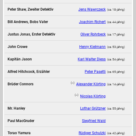
Peter Shaw, Zweiter Detektiv
Jens Wawrczeck
(ca. 18‑jährig)
Bill Andrews, Bobs Vater
Joachim Richert
(ca. 44‑jährig)
Justus Jonas, Erster Detektiv
Oliver Rohrbeck
(ca. 17‑jährig)
John Crowe
Henry Kielmann
(ca. 53‑jährig)
Kapitän Jason
Karl Walter Diess
(ca. 54‑jährig)
Alfred Hitchcock, Erzähler
Peter Pasetti
(ca. 65‑jährig)
(--)
Brüder Connors
Alexander Körting
(ca. 14‑jährig)
(--)
Nicolas Körting
Mr. Hanley
Lothar Grützner
(ca. 55‑jährig)
Paul MacGruder
Siegfried Wald
Torao Yamura
Rüdiger Schulzki
(ca. 42‑jährig)