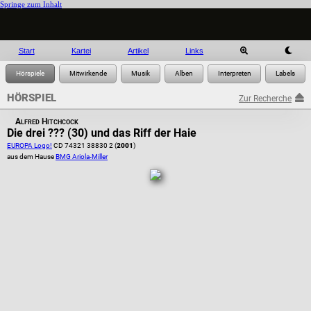
Springe zum Inhalt
Start
Kartei
Artikel
Links
HÖRSPIEL
Zur Recherche
Alfred Hitchcock
Die drei ??? (30) und das Riff der Haie
EUROPA Logo!
CD 74321 38830 2 (
2001
)
aus dem Hause
BMG Ariola-Miller