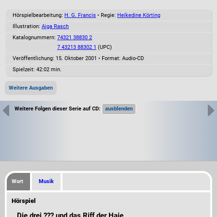
Hörspielbearbeitung:
H. G. Francis
• Regie:
Heikedine Körting
Illustration:
Aiga Rasch
Katalognummern:
74321 38830 2
7 43213 88302 1
(UPC)
Veröffentlichung: 15. Oktober 2001
•
Format: Audio-CD
Spielzeit:
42:02 min.
Weitere Ausgaben
Weitere Folgen dieser Serie auf CD:
Wort
Musik
Hörspiel
Die drei ??? und das Riff der Haie