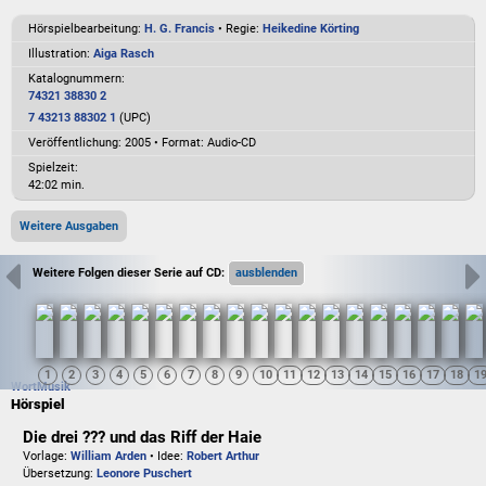
Hörspielbearbeitung:
H. G. Francis
• Regie:
Heikedine Körting
Illustration:
Aiga Rasch
Katalognummern:
74321 38830 2
7 43213 88302 1
(UPC)
Veröffentlichung: 2005
•
Format: Audio-CD
Spielzeit:
42:02 min.
Weitere Ausgaben
Weitere Folgen dieser Serie auf CD:
Wort
Musik
Hörspiel
Die drei ??? und das Riff der Haie
Vorlage:
William Arden
• Idee:
Robert Arthur
Übersetzung:
Leonore Puschert