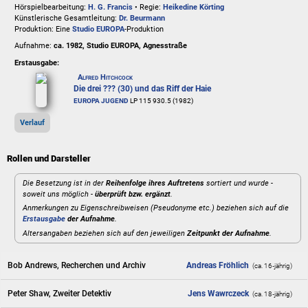
Hörspielbearbeitung:
H. G. Francis
• Regie:
Heikedine Körting
Künstlerische Gesamtleitung:
Dr. Beurmann
Produktion: Eine
Studio EUROPA
-Produktion
Aufnahme:
ca. 1982, Studio EUROPA, Agnesstraße
Erstausgabe:
Alfred Hitchcock
Die drei ??? (30) und das Riff der Haie
EUROPA JUGEND
LP 115 930.5 (1982)
Verlauf
Rollen und Darsteller
Die Besetzung ist in der
Reihenfolge ihres Auftretens
sortiert und wurde -
soweit uns möglich -
überprüft bzw. ergänzt
.
Anmerkungen zu Eigenschreibweisen (Pseudonyme etc.) beziehen sich auf die
Erstausgabe
der Aufnahme
.
Altersangaben beziehen sich auf den jeweiligen
Zeitpunkt der Aufnahme
.
Bob Andrews, Recherchen und Archiv
Andreas Fröhlich
(ca. 16‑jährig)
Peter Shaw, Zweiter Detektiv
Jens Wawrczeck
(ca. 18‑jährig)