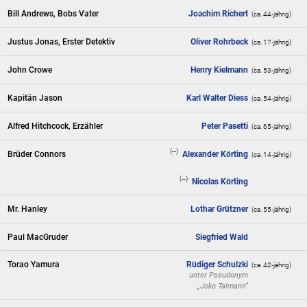
Bill Andrews, Bobs Vater
Joachim Richert
(ca. 44‑jährig)
Justus Jonas, Erster Detektiv
Oliver Rohrbeck
(ca. 17‑jährig)
John Crowe
Henry Kielmann
(ca. 53‑jährig)
Kapitän Jason
Karl Walter Diess
(ca. 54‑jährig)
Alfred Hitchcock, Erzähler
Peter Pasetti
(ca. 65‑jährig)
(--)
Brüder Connors
Alexander Körting
(ca. 14‑jährig)
(--)
Nicolas Körting
Mr. Hanley
Lothar Grützner
(ca. 55‑jährig)
Paul MacGruder
Siegfried Wald
Torao Yamura
Rüdiger Schulzki
(ca. 42‑jährig)
unter Pseudonym
„Joko Talmann“