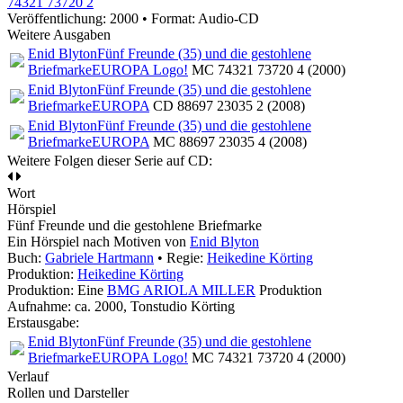
74321 73720 2
Veröffentlichung: 2000
•
Format: Audio-CD
Weitere Ausgaben
Enid Blyton
Fünf Freunde (35) und die gestohlene
Briefmarke
EUROPA Logo!
MC 74321 73720 4 (2000)
Enid Blyton
Fünf Freunde (35) und die gestohlene
Briefmarke
EUROPA
CD 88697 23035 2 (2008)
Enid Blyton
Fünf Freunde (35) und die gestohlene
Briefmarke
EUROPA
MC 88697 23035 4 (2008)
Weitere Folgen dieser Serie auf CD:
Wort
Hörspiel
Fünf Freunde und die gestohlene Briefmarke
Ein Hörspiel nach Motiven von
Enid Blyton
Buch:
Gabriele Hartmann
• Regie:
Heikedine Körting
Produktion:
Heikedine Körting
Produktion: Eine
BMG ARIOLA MILLER
Produktion
Aufnahme:
ca. 2000, Tonstudio Körting
Erstausgabe:
Enid Blyton
Fünf Freunde (35) und die gestohlene
Briefmarke
EUROPA Logo!
MC 74321 73720 4 (2000)
Verlauf
Rollen und Darsteller