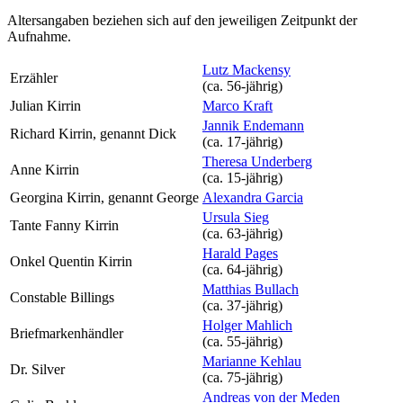
Altersangaben beziehen sich auf den jeweiligen
Zeitpunkt der
Aufnahme
.
Lutz Mackensy
Erzähler
(ca. 56‑jährig)
Julian Kirrin
Marco Kraft
Jannik Endemann
Richard Kirrin, genannt Dick
(ca. 17‑jährig)
Theresa Underberg
Anne Kirrin
(ca. 15‑jährig)
Georgina Kirrin, genannt George
Alexandra Garcia
Ursula Sieg
Tante Fanny Kirrin
(ca. 63‑jährig)
Harald Pages
Onkel Quentin Kirrin
(ca. 64‑jährig)
Matthias Bullach
Constable Billings
(ca. 37‑jährig)
Holger Mahlich
Briefmarkenhändler
(ca. 55‑jährig)
Marianne Kehlau
Dr. Silver
(ca. 75‑jährig)
Andreas von der Meden