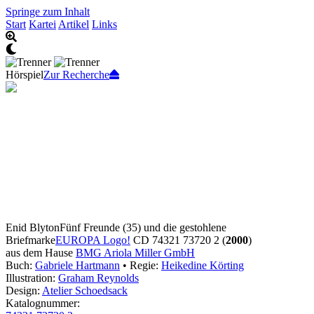
Springe zum Inhalt
Start
Kartei
Artikel
Links
Hörspiel
Zur Recherche
Enid Blyton
Fünf Freunde (35) und die gestohlene
Briefmarke
EUROPA Logo!
CD 74321 73720 2 (
2000
)
aus dem Hause
BMG Ariola Miller GmbH
Buch:
Gabriele Hartmann
• Regie:
Heikedine Körting
Illustration:
Graham Reynolds
Design:
Atelier Schoedsack
Katalognummer: