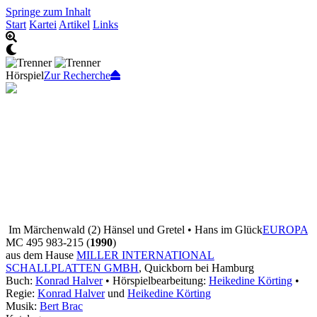
Springe zum Inhalt
Start
Kartei
Artikel
Links
Hörspiel
Zur Recherche
Im Märchenwald (2) Hänsel und Gretel • Hans im Glück
EUROPA
MC 495 983-215 (
1990
)
aus dem Hause
MILLER INTERNATIONAL
SCHALLPLATTEN GMBH
, Quickborn bei Hamburg
Buch:
Konrad Halver
• Hörspielbearbeitung:
Heikedine Körting
•
Regie:
Konrad Halver
und
Heikedine Körting
Musik:
Bert Brac