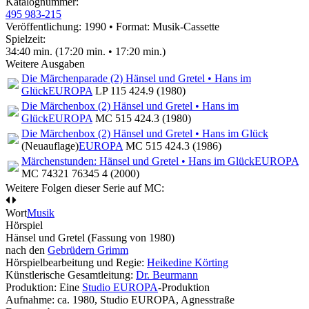
Katalognummer:
495 983-215
Veröffentlichung: 1990
•
Format: Musik-Cassette
Spielzeit:
34:40 min. (17:20 min. • 17:20 min.)
Weitere Ausgaben
Die Märchenparade (2) Hänsel und Gretel • Hans im
Glück
EUROPA
LP 115 424.9 (1980)
Die Märchenbox (2) Hänsel und Gretel • Hans im
Glück
EUROPA
MC 515 424.3 (1980)
Die Märchenbox (2) Hänsel und Gretel • Hans im Glück
(Neuauflage)
EUROPA
MC 515 424.3 (1986)
Märchenstunden: Hänsel und Gretel • Hans im Glück
EUROPA
MC 74321 76345 4 (2000)
Weitere Folgen dieser Serie auf MC:
Wort
Musik
Hörspiel
Hänsel und Gretel
(Fassung von 1980)
nach den
Gebrüdern Grimm
Hörspielbearbeitung und Regie:
Heikedine Körting
Künstlerische Gesamtleitung:
Dr. Beurmann
Produktion: Eine
Studio EUROPA
-Produktion
Aufnahme:
ca. 1980, Studio EUROPA, Agnesstraße