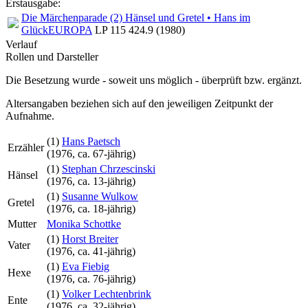
Erstausgabe:
Die Märchenparade (2) Hänsel und Gretel • Hans im
Glück
EUROPA
LP 115 424.9 (1980)
Verlauf
Rollen und Darsteller
Die Besetzung wurde - soweit uns möglich -
überprüft bzw. ergänzt
.
Altersangaben beziehen sich auf den jeweiligen
Zeitpunkt der
Aufnahme
.
(1)
Hans Paetsch
Erzähler
(
1976
, ca. 67‑jährig)
(1)
Stephan Chrzescinski
Hänsel
(
1976
, ca. 13‑jährig)
(1)
Susanne Wulkow
Gretel
(
1976
, ca. 18‑jährig)
Mutter
Monika Schottke
(1)
Horst Breiter
Vater
(
1976
, ca. 41‑jährig)
(1)
Eva Fiebig
Hexe
(
1976
, ca. 76‑jährig)
(1)
Volker Lechtenbrink
Ente
(
1976
, ca. 32‑jährig)