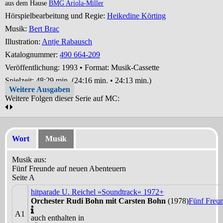
aus dem Hause
BMG Ariola-Miller
Hörspielbearbeitung und Regie:
Heikedine Körting
Musik:
Bert Brac
Illustration:
Antje Rabausch
Katalognummer:
490 664-209
Veröffentlichung: 1993
•
Format: Musik-Cassette
Spielzeit:
48:29 min. (24:16 min. • 24:13 min.)
Weitere Ausgaben
Weitere Folgen dieser Serie auf MC:
Wort
Musik
Musik aus:
Fünf Freunde auf neuen Abenteuern
Seite A
hitparade U. Reichel »Soundtrack« 1972+
Orchester Rudi Bohn mit Carsten Bohn
(1978)
Fünf Freun
A1
auch enthalten in