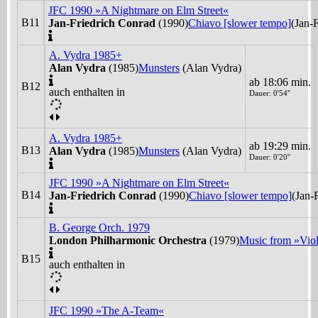
JFC 1990 »A Nightmare on Elm Street«
B11
Jan-Friedrich Conrad
(1990)
Chiavo [slower tempo]
(Jan-
A. Vydra 1985+
Alan Vydra
(1985)
Munsters
(Alan Vydra)
ab 18:06 min.
B12
auch enthalten in
Dauer: 0'54''
A. Vydra 1985+
ab 19:29 min.
B13
Alan Vydra
(1985)
Munsters
(Alan Vydra)
Dauer: 0'20''
JFC 1990 »A Nightmare on Elm Street«
B14
Jan-Friedrich Conrad
(1990)
Chiavo [slower tempo]
(Jan-
B. George Orch. 1979
London Philharmonic Orchestra
(1979)
Music from »Viol
B15
auch enthalten in
JFC 1990 »The A-Team«