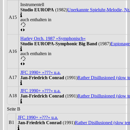
Instrumentell
Studio EUROPA
(1982)
Unerkannte Spieluhr-Melodie, Nr.
A15
auch enthalten in
Harley Orch. 1987 »Symphonisch«
Studio EUROPA-Symphonic Big Band
(1987)
Espionage
A16
auch enthalten in
JFC 1990+ »???« u.a.
A17
Jan-Friedrich Conrad
(1991)
Rather Disillusioned (slow t
JFC 1990+ »???« u.a.
A18
Jan-Friedrich Conrad
(1991)
Rather Disillusioned (slow t
Seite B
JFC 1990+ »???« u.a.
B1
Jan-Friedrich Conrad
(1991)
Rather Disillusioned (slow tem