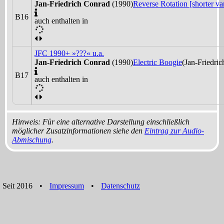
Jan-Friedrich Conrad
(1990)
Reverse Rotation [shorter var
B16
auch enthalten in
JFC 1990+ »???« u.a.
Jan-Friedrich Conrad
(1990)
Electric Boogie
(Jan-Friedri
B17
auch enthalten in
Hinweis: Für eine alternative Darstellung einschließlich
möglicher Zusatzinformationen siehe den
Eintrag zur Audio-
Abmischung
.
Seit 2016
•
Impressum
•
Datenschutz