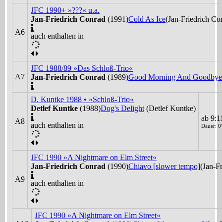
JFC 1990+ »???« u.a.
Jan-Friedrich Conrad
(1991)
Cold As Ice
(Jan-Friedrich Co
A6
auch enthalten in
JFC 1988/89 »Das Schloß-Trio«
A7
Jan-Friedrich Conrad
(1989)
Good Morning And Goodbye [
D. Kuntke 1988 • »Schloß-Trio«
Detlef Kuntke
(1988)
Dog's Delight
(Detlef Kuntke)
ab 9:1
A8
auch enthalten in
Dauer: 0'
JFC 1990 »A Nightmare on Elm Street«
Jan-Friedrich Conrad
(1990)
Chiavo [slower tempo]
(Jan-F
A9
auch enthalten in
JFC 1990 »A Nightmare on Elm Street«