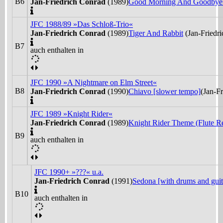
B6
Jan-Friedrich Conrad
(1989)
Good Morning And Goodbye [
JFC 1988/89 »Das Schloß-Trio«
Jan-Friedrich Conrad
(1989)
Tiger And Rabbit
(Jan-Friedr
B7
auch enthalten in
JFC 1990 »A Nightmare on Elm Street«
B8
Jan-Friedrich Conrad
(1990)
Chiavo [slower tempo]
(Jan-F
JFC 1989 »Knight Rider«
Jan-Friedrich Conrad
(1989)
Knight Rider Theme (Flute Re
B9
auch enthalten in
JFC 1990+ »???« u.a.
Jan-Friedrich Conrad
(1991)
Sedona [with drums and guit
B10
auch enthalten in