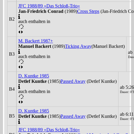
JFC 1988/89 »Das Schloß-Trio«
Jan-Friedrich Conrad
(1989)
Cross Steps
(Jan-Friedrich Co
B2
auch enthalten in
M. Backert 1987+
Manuel Backert
(1989)
Ticking Away
(Manuel Backert)
ab 
B3
auch enthalten in
Daue
D. Kuntke 1985
Detlef Kuntke
(1985)
Passed Away
(Detlef Kuntke)
ab 5:26
B4
auch enthalten in
Dauer: 0'3
D. Kuntke 1985
ab 6:11
B5
Detlef Kuntke
(1985)
Passed Away
(Detlef Kuntke)
Dauer: 0'1
JFC 1988/89 »Das Schloß-Trio«