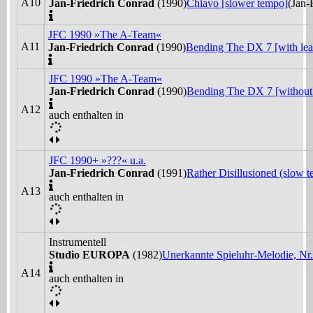
A10
Jan-Friedrich Conrad
(1990)
Chiavo [slower tempo]
(Jan-
JFC 1990 »The A-Team«
A11
Jan-Friedrich Conrad
(1990)
Bending The DX 7 [with lea
JFC 1990 »The A-Team«
Jan-Friedrich Conrad
(1990)
Bending The DX 7 [without 
A12
auch enthalten in
JFC 1990+ »???« u.a.
Jan-Friedrich Conrad
(1991)
Rather Disillusioned (slow t
A13
auch enthalten in
Instrumentell
Studio EUROPA
(1982)
Unerkannte Spieluhr-Melodie, Nr.
A14
auch enthalten in