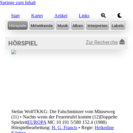
Springe zum Inhalt
Start
Kartei
Artikel
Links
Zur Recherche
HÖRSPIEL
Stefan Wolf
TKKG: Die Falschmünzer vom Mäuseweg
(11) • Nachts wenn der Feuerteufel kommt (12)
Doppelte
Spielzeit
EUROPA
MC 10 191 5/580 152.4 (1988)
Hörspielbearbeitung:
H. G. Francis
• Regie:
Heikedine
Körting