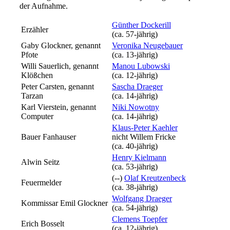
der Aufnahme
.
Günther Dockerill
Erzähler
(ca. 57‑jährig)
Gaby Glockner, genannt
Veronika Neugebauer
Pfote
(ca. 13‑jährig)
Willi Sauerlich, genannt
Manou Lubowski
Klößchen
(ca. 12‑jährig)
Peter Carsten, genannt
Sascha Draeger
Tarzan
(ca. 14‑jährig)
Karl Vierstein, genannt
Niki Nowotny
Computer
(ca. 14‑jährig)
Klaus-Peter Kaehler
Bauer Fanhauser
nicht
Willem Fricke
(ca. 40‑jährig)
Henry Kielmann
Alwin Seitz
(ca. 53‑jährig)
(--)
Olaf Kreutzenbeck
Feuermelder
(ca. 38‑jährig)
Wolfgang Draeger
Kommissar Emil Glockner
(ca. 54‑jährig)
Clemens Toepfer
Erich Bosselt
(ca. 12‑jährig)