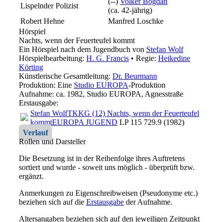
(--)
Volker Bogdan
Lispelnder Polizist
(ca. 42‑jährig)
Robert Hehne
Manfred Loschke
Hörspiel
Nachts, wenn der Feuerteufel kommt
Ein Hörspiel nach dem Jugendbuch von
Stefan Wolf
Hörspielbearbeitung:
H. G. Francis
• Regie:
Heikedine
Körting
Künstlerische Gesamtleitung:
Dr. Beurmann
Produktion: Eine
Studio EUROPA
-Produktion
Aufnahme:
ca. 1982, Studio EUROPA, Agnesstraße
Erstausgabe:
Stefan Wolf
TKKG (12) Nachts, wenn der Feuerteufel
kommt
EUROPA JUGEND
LP 115 729.9 (1982)
Verlauf
Rollen und Darsteller
Die Besetzung ist in der
Reihenfolge ihres Auftretens
sortiert und wurde - soweit uns möglich -
überprüft bzw.
ergänzt
.
Anmerkungen zu Eigenschreibweisen (Pseudonyme etc.)
beziehen sich auf die
Erstausgabe
der Aufnahme
.
Altersangaben beziehen sich auf den jeweiligen
Zeitpunkt