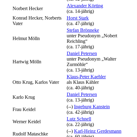
Alexander Körting
Norbert Hecker
(ca. 14‑jährig)
Konrad Hecker, Norberts
Horst Stark
Vater
(ca. 47‑jährig)
Stefan Brönneke
unter Pseudonym
„Nobert
Helmut Mölln
Reichling“
(ca. 17‑jährig)
Daniel Petersen
unter Pseudonym
„Walter
Hartwig Mölln
Zurmöhle“
(ca. 13‑jährig)
Klaus-Peter Kaehler
Otto Krug, Karlos Vater
als
Klaus Kähler
(ca. 40‑jährig)
Daniel Petersen
Karlo Krug
(ca. 13‑jährig)
(--)
Ingeburg Kanstein
Frau Keidel
(ca. 42‑jährig)
Lutz Schnell
Werner Keidel
(ca. 22‑jährig)
(--)
Karl-Heinz Gerdesmann
Rudolf Mataschke
(ca. 60‑jährig)