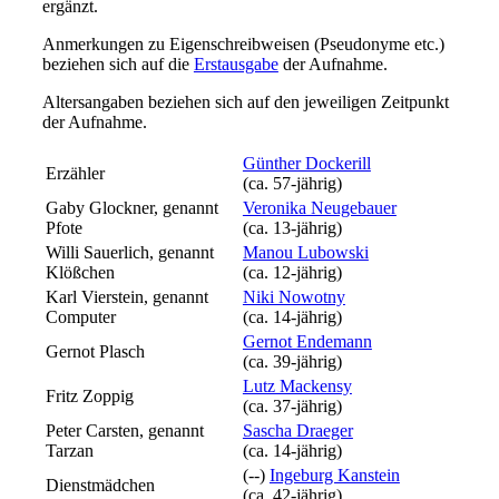
ergänzt
.
Anmerkungen zu Eigenschreibweisen (Pseudonyme etc.)
beziehen sich auf die
Erstausgabe
der Aufnahme
.
Altersangaben beziehen sich auf den jeweiligen
Zeitpunkt
der Aufnahme
.
Günther Dockerill
Erzähler
(ca. 57‑jährig)
Gaby Glockner, genannt
Veronika Neugebauer
Pfote
(ca. 13‑jährig)
Willi Sauerlich, genannt
Manou Lubowski
Klößchen
(ca. 12‑jährig)
Karl Vierstein, genannt
Niki Nowotny
Computer
(ca. 14‑jährig)
Gernot Endemann
Gernot Plasch
(ca. 39‑jährig)
Lutz Mackensy
Fritz Zoppig
(ca. 37‑jährig)
Peter Carsten, genannt
Sascha Draeger
Tarzan
(ca. 14‑jährig)
(--)
Ingeburg Kanstein
Dienstmädchen
(ca. 42‑jährig)