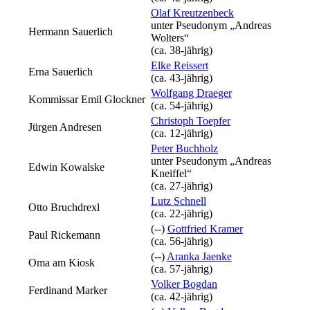
Olaf Kreutzenbeck
unter Pseudonym
„Andreas
Hermann Sauerlich
Wolters“
(ca. 38‑jährig)
Elke Reissert
Erna Sauerlich
(ca. 43‑jährig)
Wolfgang Draeger
Kommissar Emil Glockner
(ca. 54‑jährig)
Christoph Toepfer
Jürgen Andresen
(ca. 12‑jährig)
Peter Buchholz
unter Pseudonym
„Andreas
Edwin Kowalske
Kneiffel“
(ca. 27‑jährig)
Lutz Schnell
Otto Bruchdrexl
(ca. 22‑jährig)
(--)
Gottfried Kramer
Paul Rickemann
(ca. 56‑jährig)
(--)
Aranka Jaenke
Oma am Kiosk
(ca. 57‑jährig)
Volker Bogdan
Ferdinand Marker
(ca. 42‑jährig)