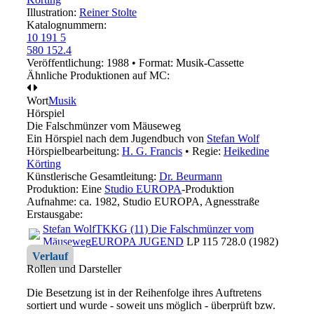
Illustration:
Reiner Stolte
Katalognummern:
10 191 5
580 152.4
Veröffentlichung: 1988
•
Format: Musik-Cassette
Ähnliche Produktionen auf MC:
Wort
Musik
Hörspiel
Die Falschmünzer vom Mäuseweg
Ein Hörspiel nach dem Jugendbuch von
Stefan Wolf
Hörspielbearbeitung:
H. G. Francis
• Regie:
Heikedine
Körting
Künstlerische Gesamtleitung:
Dr. Beurmann
Produktion: Eine
Studio EUROPA
-Produktion
Aufnahme:
ca. 1982, Studio EUROPA, Agnesstraße
Erstausgabe:
Stefan Wolf
TKKG (11) Die Falschmünzer vom
Mäuseweg
EUROPA JUGEND
LP 115 728.0 (1982)
Verlauf
Rollen und Darsteller
Die Besetzung ist in der
Reihenfolge ihres Auftretens
sortiert und wurde - soweit uns möglich -
überprüft bzw.