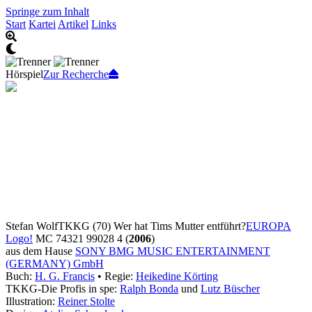
Springe zum Inhalt
Start
Kartei
Artikel
Links
Hörspiel
Zur Recherche
Stefan Wolf
TKKG (70) Wer hat Tims Mutter entführt?
EUROPA
Logo!
MC 74321 99028 4 (
2006
)
aus dem Hause
SONY BMG MUSIC ENTERTAINMENT
(GERMANY) GmbH
Buch:
H. G. Francis
• Regie:
Heikedine Körting
TKKG-Die Profis in spe:
Ralph Bonda
und
Lutz Büscher
Illustration:
Reiner Stolte