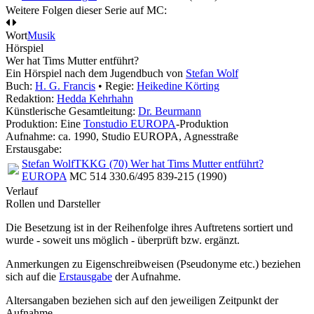
Weitere Folgen dieser Serie auf MC:
Wort
Musik
Hörspiel
Wer hat Tims Mutter entführt?
Ein Hörspiel nach dem Jugendbuch von
Stefan Wolf
Buch:
H. G. Francis
• Regie:
Heikedine Körting
Redaktion:
Hedda Kehrhahn
Künstlerische Gesamtleitung:
Dr. Beurmann
Produktion: Eine
Tonstudio EUROPA
-Produktion
Aufnahme:
ca. 1990, Studio EUROPA, Agnesstraße
Erstausgabe:
Stefan Wolf
TKKG (70) Wer hat Tims Mutter entführt?
EUROPA
MC 514 330.6/495 839-215 (1990)
Verlauf
Rollen und Darsteller
Die Besetzung ist in der
Reihenfolge ihres Auftretens
sortiert und
wurde - soweit uns möglich -
überprüft bzw. ergänzt
.
Anmerkungen zu Eigenschreibweisen (Pseudonyme etc.) beziehen
sich auf die
Erstausgabe
der Aufnahme
.
Altersangaben beziehen sich auf den jeweiligen
Zeitpunkt der
Aufnahme
.