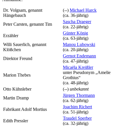
Dr. Volgsam, genannt
(--)
Michael Harck
Hängebauch
(ca. 36‑jährig)
Sascha Draeger
Peter Carsten, genannt Tim
(ca. 22‑jährig)
Günter König
Erzähler
(ca. 63‑jährig)
Willi Sauerlich, genannt
Manou Lubowski
Klößchen
(ca. 20‑jährig)
Gernot Endemann
Direktor Freund
(ca. 47‑jährig)
Micaëla Kreißler
unter Pseudonym
„Amelie
Marion Thebes
Grothius“
(ca. 48‑jährig)
Otto Kühnleber
(--)
unbekannt
Jürgen Thormann
Martin Dramp
(ca. 62‑jährig)
Joachim Richert
Fabrikant Adolf Mortius
(ca. 51‑jährig)
Traudel Sperber
Edith Pressler
(ca. 32‑jährig)