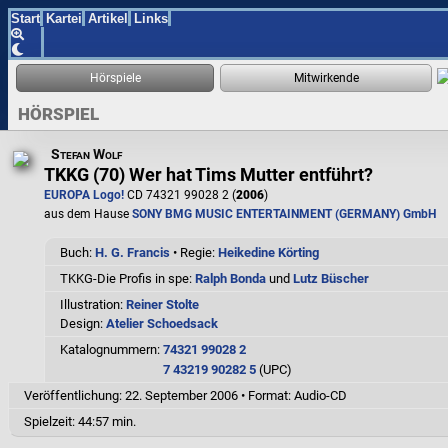
Start
Kartei
Artikel
Links
HÖRSPIEL
Stefan Wolf
TKKG (70) Wer hat Tims Mutter entführt?
EUROPA Logo!
CD 74321 99028 2 (
2006
)
aus dem Hause
SONY BMG MUSIC ENTERTAINMENT (GERMANY) GmbH
Buch:
H. G. Francis
• Regie:
Heikedine Körting
TKKG-Die Profis in spe:
Ralph Bonda
und
Lutz Büscher
Illustration:
Reiner Stolte
Design:
Atelier Schoedsack
Katalognummern:
74321 99028 2
7 43219 90282 5
(UPC)
Veröffentlichung: 22. September 2006
•
Format: Audio-CD
Spielzeit:
44:57 min.