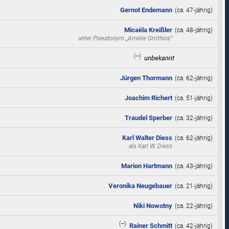
Gernot Endemann
(ca. 47‑jährig)
Micaëla Kreißler
(ca. 48‑jährig)
unter Pseudonym
„Amelie Grothius“
(--)
unbekannt
Jürgen Thormann
(ca. 62‑jährig)
Joachim Richert
(ca. 51‑jährig)
Traudel Sperber
(ca. 32‑jährig)
Karl Walter Diess
(ca. 62‑jährig)
als
Karl W. Diess
Marion Hartmann
(ca. 43‑jährig)
Veronika Neugebauer
(ca. 21‑jährig)
Niki Nowotny
(ca. 22‑jährig)
(--)
Rainer Schmitt
(ca. 42‑jährig)