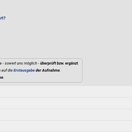
rt?
e - soweit uns möglich -
überprüft bzw. ergänzt
.
 auf die
Erstausgabe
der Aufnahme
.
me
.