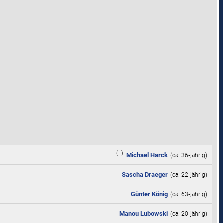
(--)
Michael Harck
(ca. 36‑jährig)
Sascha Draeger
(ca. 22‑jährig)
Günter König
(ca. 63‑jährig)
Manou Lubowski
(ca. 20‑jährig)