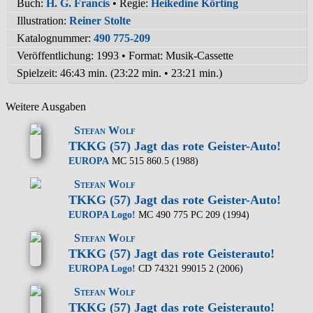
Buch:
H. G. Francis
• Regie:
Heikedine Körting
Illustration:
Reiner Stolte
Katalognummer:
490 775-209
Veröffentlichung: 1993
•
Format: Musik-Cassette
Spielzeit:
46:43 min. (23:22 min. • 23:21 min.)
Weitere Ausgaben
Stefan Wolf
TKKG (57) Jagt das rote Geister-Auto!
EUROPA
MC 515 860.5 (1988)
Stefan Wolf
TKKG (57) Jagt das rote Geister-Auto!
EUROPA Logo!
MC 490 775 PC 209 (1994)
Stefan Wolf
TKKG (57) Jagt das rote Geisterauto!
EUROPA Logo!
CD 74321 99015 2 (2006)
Stefan Wolf
TKKG (57) Jagt das rote Geisterauto!