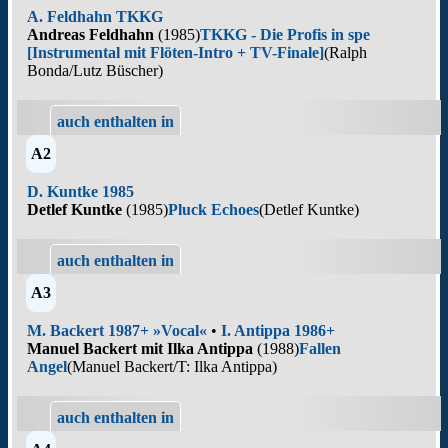
A. Feldhahn TKKG
Andreas Feldhahn
(1985)
TKKG - Die Profis in spe
[Instrumental mit Flöten-Intro + TV-Finale]
(Ralph
Bonda/Lutz Büscher)
auch enthalten in
A2
D. Kuntke 1985
Detlef Kuntke
(1985)
Pluck Echoes
(Detlef Kuntke)
auch enthalten in
A3
M. Backert 1987+ »Vocal«
•
I. Antippa 1986+
Manuel Backert mit Ilka Antippa
(1988)
Fallen
Angel
(Manuel Backert/T: Ilka Antippa)
auch enthalten in