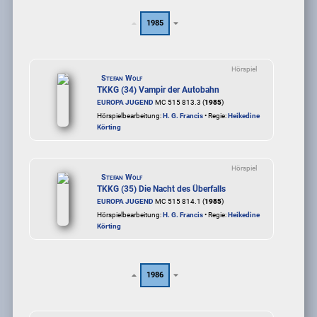
1985
Hörspiel
Stefan Wolf
TKKG (34) Vampir der Autobahn
EUROPA JUGEND
MC 515 813.3 (
1985
)
Hörspielbearbeitung:
H. G. Francis
• Regie:
Heikedine
Körting
Hörspiel
Stefan Wolf
TKKG (35) Die Nacht des Überfalls
EUROPA JUGEND
MC 515 814.1 (
1985
)
Hörspielbearbeitung:
H. G. Francis
• Regie:
Heikedine
Körting
1986