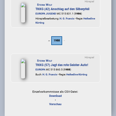
Hörspiel
Stefan Wolf
TKKG (42) Anschlag auf den Silberpfeil
EUROPA JUGEND
MC 515 831.1 (
1986
)
Hörspielbearbeitung:
H. G. Francis
• Regie:
Heikedine
Körting
1988
Hörspiel
Stefan Wolf
TKKG (57) Jagt das rote Geister-Auto!
EUROPA
MC 515 860.5 (
1988
)
Buch:
H. G. Francis
• Regie:
Heikedine Körting
Einzelvorkommnisse als CSV-Datei:
Download
•
Vorschau