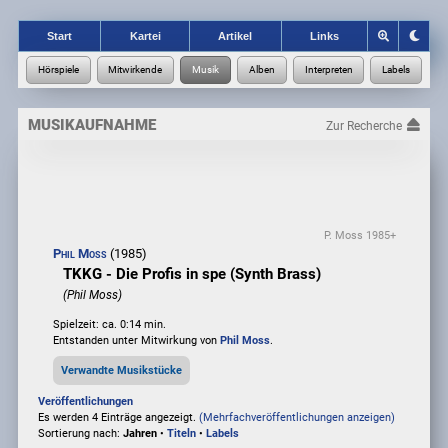
Start
Kartei
Artikel
Links
MUSIKAUFNAHME
Zur Recherche
P. Moss 1985+
Phil Moss
(1985)
TKKG - Die Profis in spe (Synth Brass)
(Phil Moss)
Spielzeit: ca. 0:14 min.
Entstanden unter Mitwirkung von
Phil Moss
.
Verwandte Musikstücke
Veröffentlichungen
Es werden 4 Einträge angezeigt.
(Mehrfachveröffentlichungen anzeigen)
Sortierung nach:
Jahren
•
Titeln
•
Labels