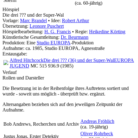
Sheriff
(ca. 60‑jährig)
Hörspiel
Die drei ??? und der Super-Wal
Vorlage:
Marc Brandel
• Idee:
Robert Arthur
Übersetzung:
Leonore Puschert
Hörspielbearbeitung:
H. G. Francis
• Regie:
Heikedine Körting
Künstlerische Gesamtleitung:
Dr. Beurmann
Produktion: Eine
Studio EUROPA
-Produktion
Aufnahme:
ca. 1985, Studio EUROPA, Agnesstraße
Erstausgabe:
Alfred Hitchcock
Die drei ??? (36) und der Super-Wal
EUROPA
JUGEND
MC 515 936.9 (1985)
Verlauf
Rollen und Darsteller
Die Besetzung ist in der
Reihenfolge ihres Auftretens
sortiert und
wurde - soweit uns möglich -
überprüft bzw. ergänzt
.
Altersangaben beziehen sich auf den jeweiligen
Zeitpunkt der
Aufnahme
.
Andreas Fröhlich
Bob Andrews, Recherchen und Archiv
(ca. 19‑jährig)
Oliver Rohrbeck
Justus Jonas, Erster Detektiv