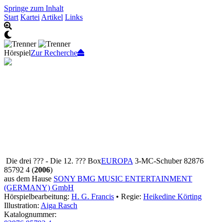
Springe zum Inhalt
Start
Kartei
Artikel
Links
Hörspiel
Zur Recherche
Die drei ??? - Die 12. ??? Box
EUROPA
3-MC-Schuber 82876
85792 4 (
2006
)
aus dem Hause
SONY BMG MUSIC ENTERTAINMENT
(GERMANY) GmbH
Hörspielbearbeitung:
H. G. Francis
• Regie:
Heikedine Körting
Illustration:
Aiga Rasch
Katalognummer: