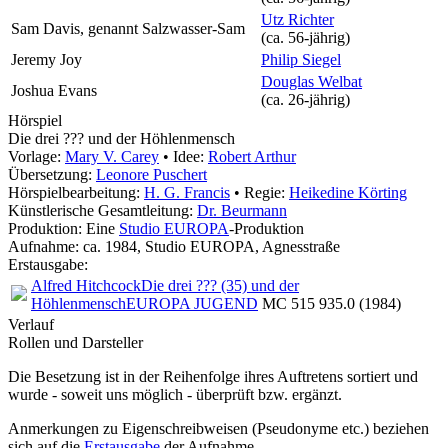
Utz Richter
Sam Davis, genannt Salzwasser-Sam
(ca. 56‑jährig)
Jeremy Joy
Philip Siegel
Douglas Welbat
Joshua Evans
(ca. 26‑jährig)
Hörspiel
Die drei ??? und der Höhlenmensch
Vorlage:
Mary V. Carey
• Idee:
Robert Arthur
Übersetzung:
Leonore Puschert
Hörspielbearbeitung:
H. G. Francis
• Regie:
Heikedine Körting
Künstlerische Gesamtleitung:
Dr. Beurmann
Produktion: Eine
Studio EUROPA
-Produktion
Aufnahme:
ca. 1984, Studio EUROPA, Agnesstraße
Erstausgabe:
Alfred Hitchcock
Die drei ??? (35) und der
Höhlenmensch
EUROPA JUGEND
MC 515 935.0 (1984)
Verlauf
Rollen und Darsteller
Die Besetzung ist in der
Reihenfolge ihres Auftretens
sortiert und
wurde - soweit uns möglich -
überprüft bzw. ergänzt
.
Anmerkungen zu Eigenschreibweisen (Pseudonyme etc.) beziehen
sich auf die
Erstausgabe
der Aufnahme
.