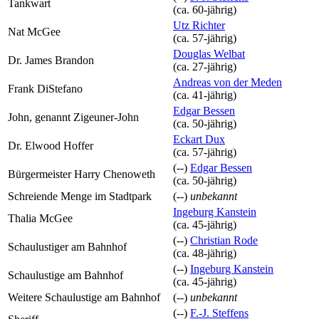
Tankwart
(ca. 60‑jährig)
Utz Richter
Nat McGee
(ca. 57‑jährig)
Douglas Welbat
Dr. James Brandon
(ca. 27‑jährig)
Andreas von der Meden
Frank DiStefano
(ca. 41‑jährig)
Edgar Bessen
John, genannt Zigeuner-John
(ca. 50‑jährig)
Eckart Dux
Dr. Elwood Hoffer
(ca. 57‑jährig)
(--)
Edgar Bessen
Bürgermeister Harry Chenoweth
(ca. 50‑jährig)
Schreiende Menge im Stadtpark
(--)
unbekannt
Ingeburg Kanstein
Thalia McGee
(ca. 45‑jährig)
(--)
Christian Rode
Schaulustiger am Bahnhof
(ca. 48‑jährig)
(--)
Ingeburg Kanstein
Schaulustige am Bahnhof
(ca. 45‑jährig)
Weitere Schaulustige am Bahnhof
(--)
unbekannt
(--)
F.-J. Steffens