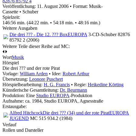
82876 85792 4
Veröffentlichung: 11. August 2006
•
Format: Musik-
Cassette • Schuber
Spielzeit:
146:56 min. (44:22 min. • 54:18 min. • 48:16 min.)
Weitere Ausgaben
Die drei ??? - Die 12. ??? Box
EUROPA
3-CD-Schuber 82876
85792 2 (2006)
Weitere Teile dieser Reihe auf MC:
Wort
Musik
Hörspiel
Die drei ??? und der rote Pirat
Vorlage:
William Arden
• Idee:
Robert Arthur
Übersetzung:
Leonore Puschert
Hörspielbearbeitung:
H. G. Francis
• Regie:
Heikedine Körting
Künstlerische Gesamtleitung:
Dr. Beurmann
Produktion: Eine
Studio EUROPA
-Produktion
Aufnahme:
ca. 1984, Studio EUROPA, Agnesstraße
Erstausgabe:
Alfred Hitchcock
Die drei ??? (34) und der rote Pirat
EUROPA
JUGEND
MC 515 934.2 (1984)
Verlauf
Rollen und Darsteller