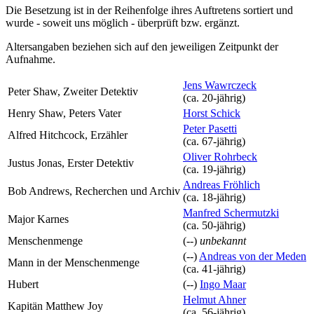
Die Besetzung ist in der
Reihenfolge ihres Auftretens
sortiert und
wurde - soweit uns möglich -
überprüft bzw. ergänzt
.
Altersangaben beziehen sich auf den jeweiligen
Zeitpunkt der
Aufnahme
.
Jens Wawrczeck
Peter Shaw, Zweiter Detektiv
(ca. 20‑jährig)
Henry Shaw, Peters Vater
Horst Schick
Peter Pasetti
Alfred Hitchcock, Erzähler
(ca. 67‑jährig)
Oliver Rohrbeck
Justus Jonas, Erster Detektiv
(ca. 19‑jährig)
Andreas Fröhlich
Bob Andrews, Recherchen und Archiv
(ca. 18‑jährig)
Manfred Schermutzki
Major Karnes
(ca. 50‑jährig)
Menschenmenge
(--)
unbekannt
(--)
Andreas von der Meden
Mann in der Menschenmenge
(ca. 41‑jährig)
Hubert
(--)
Ingo Maar
Helmut Ahner
Kapitän Matthew Joy
(ca. 56‑jährig)