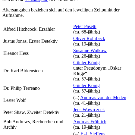
Altersangaben beziehen sich auf den jeweiligen
Zeitpunkt der
Aufnahme
.
Peter Pasetti
Alfred Hitchcock, Erzähler
(ca. 68‑jährig)
Oliver Rohrbeck
Justus Jonas, Erster Detektiv
(ca. 19‑jährig)
Susanne Wulkow
Eleanor Hess
(ca. 26‑jährig)
Günter König
unter Pseudonym
„Oskar
Dr. Karl Birkensteen
Kluge“
(ca. 57‑jährig)
Günter König
Dr. Philip Terreano
(ca. 57‑jährig)
(--)
Andreas von der Meden
Lester Wolf
(ca. 41‑jährig)
Jens Wawrczeck
Peter Shaw, Zweiter Detektiv
(ca. 21‑jährig)
Bob Andrews, Recherchen und
Andreas Fröhlich
Archiv
(ca. 19‑jährig)
(--)
F.-J. Steffens