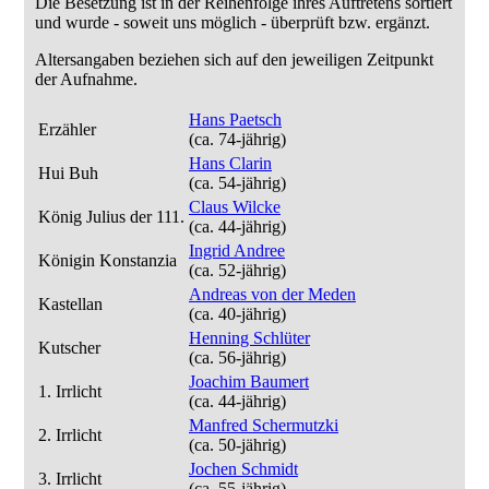
Die Besetzung ist in der
Reihenfolge ihres Auftretens
sortiert
und wurde - soweit uns möglich -
überprüft bzw. ergänzt
.
Altersangaben beziehen sich auf den jeweiligen
Zeitpunkt
der Aufnahme
.
Hans Paetsch
Erzähler
(ca. 74‑jährig)
Hans Clarin
Hui Buh
(ca. 54‑jährig)
Claus Wilcke
König Julius der 111.
(ca. 44‑jährig)
Ingrid Andree
Königin Konstanzia
(ca. 52‑jährig)
Andreas von der Meden
Kastellan
(ca. 40‑jährig)
Henning Schlüter
Kutscher
(ca. 56‑jährig)
Joachim Baumert
1. Irrlicht
(ca. 44‑jährig)
Manfred Schermutzki
2. Irrlicht
(ca. 50‑jährig)
Jochen Schmidt
3. Irrlicht
(ca. 55‑jährig)