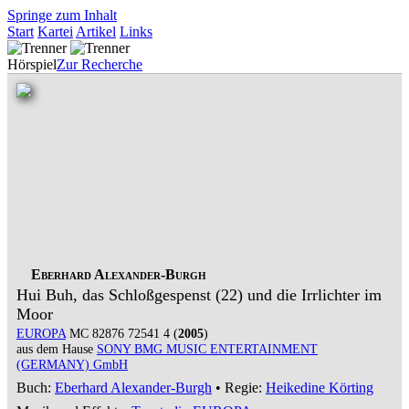
Springe zum Inhalt
Start
Kartei
Artikel
Links
Hörspiel
Zur Recherche
Eberhard Alexander-Burgh
Hui Buh, das Schloßgespenst (22) und die Irrlichter im
Moor
EUROPA
MC 82876 72541 4 (
2005
)
aus dem Hause
SONY BMG MUSIC ENTERTAINMENT
(GERMANY) GmbH
Buch:
Eberhard Alexander-Burgh
• Regie:
Heikedine Körting