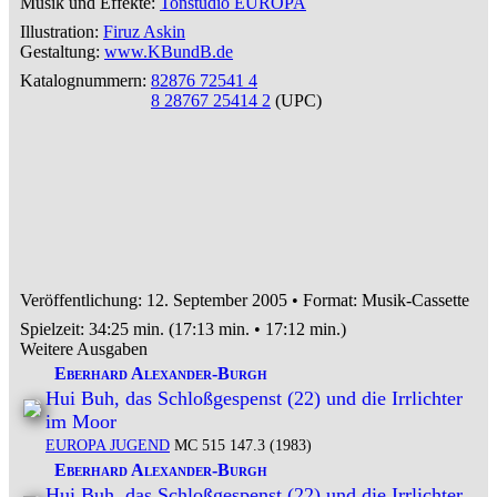
Musik und Effekte:
Tonstudio EUROPA
Illustration:
Firuz Askin
Gestaltung:
www.KBundB.de
Katalognummern:
82876 72541 4
8 28767 25414 2
(UPC)
Veröffentlichung: 12. September 2005
•
Format: Musik-Cassette
Spielzeit:
34:25 min. (17:13 min. • 17:12 min.)
Weitere Ausgaben
Eberhard Alexander-Burgh
Hui Buh, das Schloßgespenst (22) und die Irrlichter
im Moor
EUROPA JUGEND
MC 515 147.3 (1983)
Eberhard Alexander-Burgh
Hui Buh, das Schloßgespenst (22) und die Irrlichter