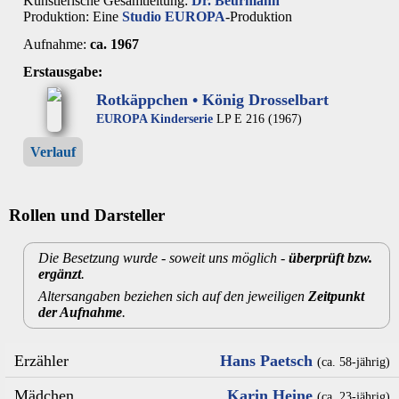
Künstlerische Gesamtleitung:
Dr. Beurmann
Produktion: Eine
Studio EUROPA
-Produktion
Aufnahme:
ca. 1967
Erstausgabe:
Rotkäppchen • König Drosselbart
EUROPA Kinderserie
LP E 216 (1967)
Verlauf
Rollen und Darsteller
Die Besetzung wurde - soweit uns möglich -
überprüft bzw.
ergänzt
.
Altersangaben beziehen sich auf den jeweiligen
Zeitpunkt
der Aufnahme
.
Erzähler
Hans Paetsch
(ca. 58‑jährig)
Mädchen
Karin Heine
(ca. 23‑jährig)