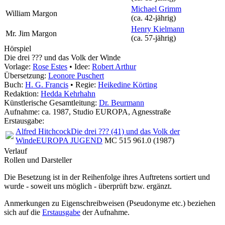
Michael Grimm
William Margon
(ca. 42‑jährig)
Henry Kielmann
Mr. Jim Margon
(ca. 57‑jährig)
Hörspiel
Die drei ??? und das Volk der Winde
Vorlage:
Rose Estes
• Idee:
Robert Arthur
Übersetzung:
Leonore Puschert
Buch:
H. G. Francis
• Regie:
Heikedine Körting
Redaktion:
Hedda Kehrhahn
Künstlerische Gesamtleitung:
Dr. Beurmann
Aufnahme:
ca. 1987, Studio EUROPA, Agnesstraße
Erstausgabe:
Alfred Hitchcock
Die drei ??? (41) und das Volk der
Winde
EUROPA JUGEND
MC 515 961.0 (1987)
Verlauf
Rollen und Darsteller
Die Besetzung ist in der
Reihenfolge ihres Auftretens
sortiert und
wurde - soweit uns möglich -
überprüft bzw. ergänzt
.
Anmerkungen zu Eigenschreibweisen (Pseudonyme etc.) beziehen
sich auf die
Erstausgabe
der Aufnahme
.