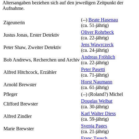
Altersangaben beziehen sich auf den jeweiligen
Zeitpunkt der
Aufnahme
.
(--)
Beate Hasenau
Zigeunerin
(ca. 51‑jährig)
Oliver Rohrbeck
Justus Jonas, Erster Detektiv
(ca. 22‑jährig)
Jens Wawrczeck
Peter Shaw, Zweiter Detektiv
(ca. 24‑jährig)
Andreas Fröhlich
Bob Andrews, Recherchen und Archiv
(ca. 22‑jährig)
Peter Pasetti
Alfred Hitchcock, Erzähler
(ca. 71‑jährig)
Horst Naumann
Arnold Brewster
(ca. 61‑jährig)
Pfleger
(--)
(Roland?) Michel
Douglas Welbat
Clifford Brewster
(ca. 30‑jährig)
Karl Walter Diess
Alfred Zindler
(ca. 59‑jährig)
Svenja Pages
Marie Brewster
(ca. 21‑jährig)
Franc Tausch