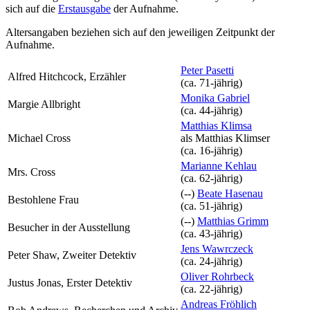
sich auf die
Erstausgabe
der Aufnahme
.
Altersangaben beziehen sich auf den jeweiligen
Zeitpunkt der
Aufnahme
.
Peter Pasetti
Alfred Hitchcock, Erzähler
(ca. 71‑jährig)
Monika Gabriel
Margie Allbright
(ca. 44‑jährig)
Matthias Klimsa
Michael Cross
als
Matthias Klimser
(ca. 16‑jährig)
Marianne Kehlau
Mrs. Cross
(ca. 62‑jährig)
(--)
Beate Hasenau
Bestohlene Frau
(ca. 51‑jährig)
(--)
Matthias Grimm
Besucher in der Ausstellung
(ca. 43‑jährig)
Jens Wawrczeck
Peter Shaw, Zweiter Detektiv
(ca. 24‑jährig)
Oliver Rohrbeck
Justus Jonas, Erster Detektiv
(ca. 22‑jährig)
Andreas Fröhlich