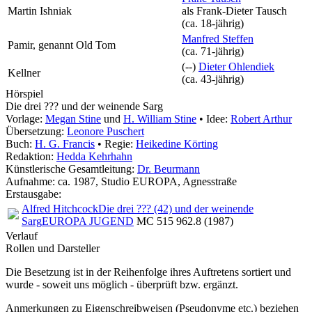
Martin Ishniak
als
Frank-Dieter Tausch
(ca. 18‑jährig)
Manfred Steffen
Pamir, genannt Old Tom
(ca. 71‑jährig)
(--)
Dieter Ohlendiek
Kellner
(ca. 43‑jährig)
Hörspiel
Die drei ??? und der weinende Sarg
Vorlage:
Megan Stine
und
H. William Stine
• Idee:
Robert Arthur
Übersetzung:
Leonore Puschert
Buch:
H. G. Francis
• Regie:
Heikedine Körting
Redaktion:
Hedda Kehrhahn
Künstlerische Gesamtleitung:
Dr. Beurmann
Aufnahme:
ca. 1987, Studio EUROPA, Agnesstraße
Erstausgabe:
Alfred Hitchcock
Die drei ??? (42) und der weinende
Sarg
EUROPA JUGEND
MC 515 962.8 (1987)
Verlauf
Rollen und Darsteller
Die Besetzung ist in der
Reihenfolge ihres Auftretens
sortiert und
wurde - soweit uns möglich -
überprüft bzw. ergänzt
.
Anmerkungen zu Eigenschreibweisen (Pseudonyme etc.) beziehen