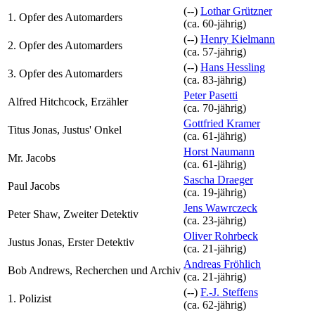
(--)
Lothar Grützner
1. Opfer des Automarders
(ca. 60‑jährig)
(--)
Henry Kielmann
2. Opfer des Automarders
(ca. 57‑jährig)
(--)
Hans Hessling
3. Opfer des Automarders
(ca. 83‑jährig)
Peter Pasetti
Alfred Hitchcock, Erzähler
(ca. 70‑jährig)
Gottfried Kramer
Titus Jonas, Justus' Onkel
(ca. 61‑jährig)
Horst Naumann
Mr. Jacobs
(ca. 61‑jährig)
Sascha Draeger
Paul Jacobs
(ca. 19‑jährig)
Jens Wawrczeck
Peter Shaw, Zweiter Detektiv
(ca. 23‑jährig)
Oliver Rohrbeck
Justus Jonas, Erster Detektiv
(ca. 21‑jährig)
Andreas Fröhlich
Bob Andrews, Recherchen und Archiv
(ca. 21‑jährig)
(--)
F.-J. Steffens
1. Polizist
(ca. 62‑jährig)