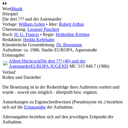
Wort
Musik
Hörspiel
Die drei ??? und der Automarder
Vorlage:
William Arden
• Idee:
Robert Arthur
Übersetzung:
Leonore Puschert
Buch:
H. G. Francis
• Regie:
Heikedine Körting
Redaktion:
Hedda Kehrhahn
Künstlerische Gesamtleitung:
Dr. Beurmann
Aufnahme:
ca. 1986, Studio EUROPA, Agnesstraße
Erstausgabe:
Alfred Hitchcock
Die drei ??? (40) und der
Automarder
EUROPA JUGEND
MC 515 940.7 (1986)
Verlauf
Rollen und Darsteller
Die Besetzung ist in der
Reihenfolge ihres Auftretens
sortiert und
wurde - soweit uns möglich -
überprüft bzw. ergänzt
.
Anmerkungen zu Eigenschreibweisen (Pseudonyme etc.) beziehen
sich auf die
Erstausgabe
der Aufnahme
.
Altersangaben beziehen sich auf den jeweiligen
Zeitpunkt der
Aufnahme
.