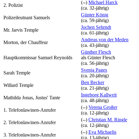
(--)
Michael Harck
2. Polizist
(ca. 32‑jährig)
Günter König
Polizeileutnant Samuels
(ca. 59‑jährig)
Jochen Sehrndt
Mr. Jarvis Temple
(ca. 61‑jährig)
Andreas von der Meden
Morton, der Chauffeur
(ca. 43‑jährig)
Günther Flesch
Hauptkommissar Samuel Reynolds
als
Günter Flesch
(ca. 56‑jährig)
Svenja Pages
Sarah Temple
(ca. 20‑jährig)
Ben Becker
Willard Temple
(ca. 21‑jährig)
Ingeborg Kallweit
Mathilda Jonas, Justus' Tante
(ca. 48‑jährig)
(--)
Verena Großer
1. Telefonlawinen-Anrufer
(ca. 12‑jährig)
(--)
Christian M. Ringle
2. Telefonlawinen-Anrufer
(ca. 12‑jährig)
(--)
Eva Michaelis
3. Telefonlawinen-Anrufer
(ca. 13‑jährig)