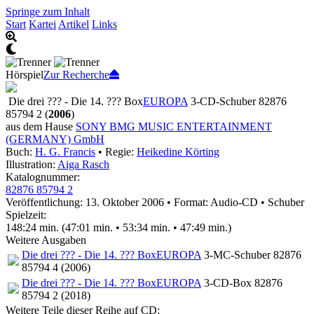
Springe zum Inhalt
Start
Kartei
Artikel
Links
Hörspiel
Zur Recherche
Die drei ??? - Die 14. ??? Box
EUROPA
3-CD-Schuber 82876
85794 2 (
2006
)
aus dem Hause
SONY BMG MUSIC ENTERTAINMENT
(GERMANY) GmbH
Buch:
H. G. Francis
• Regie:
Heikedine Körting
Illustration:
Aiga Rasch
Katalognummer:
82876 85794 2
Veröffentlichung: 13. Oktober 2006
•
Format: Audio-CD • Schuber
Spielzeit:
148:24 min. (47:01 min. • 53:34 min. • 47:49 min.)
Weitere Ausgaben
Die drei ??? - Die 14. ??? Box
EUROPA
3-MC-Schuber 82876
85794 4 (2006)
Die drei ??? - Die 14. ??? Box
EUROPA
3-CD-Box 82876
85794 2 (2018)
Weitere Teile dieser Reihe auf CD: