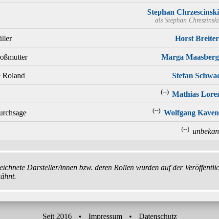
Stephan Chrzescinski
als
Stephan Chreszinski
ller
Horst Breiter
oßmutter
Marga Maasberg
e Roland
Stefan Schwa
(--)
Mathias Lore
(--)
urchsage
Wolfgang Kaven
(--)
unbekan
ichnete Darsteller/innen bzw. deren Rollen wurden auf der Veröffentli
ähnt.
Seit 2016
•
Impressum
•
Datenschutz