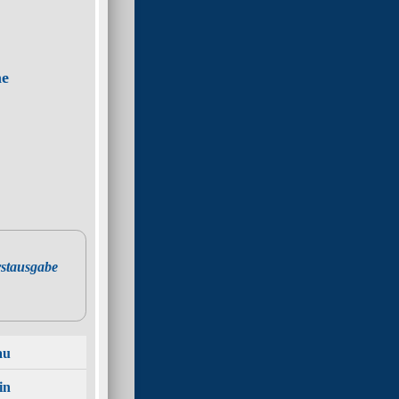
ne
stausgabe
au
in