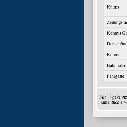
Knirps
Zeitungsmü
Konnys Gr
Der schön
Konny
Bahnhofsd
Fahrgäste
(--)
Mit
gekennze
namentlich erw