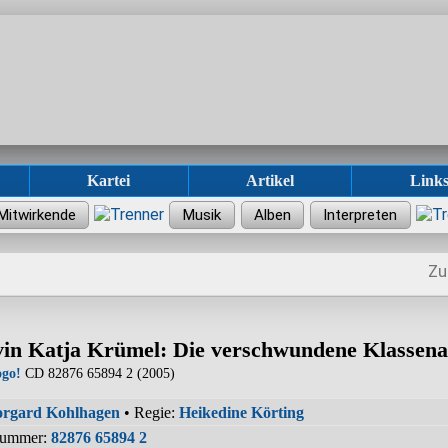
Kartei
Artikel
Link
Zu
vin Katja Krümel: Die verschwundene Klassena
go!
CD 82876 65894 2 (2005)
rgard Kohlhagen
• Regie:
Heikedine Körting
nummer:
82876 65894 2