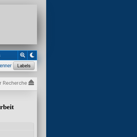
s
r Recherche
rbeit