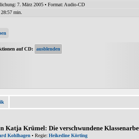
tlichung: 7. März 2005
•
Format: Audio-CD
:
28:57 min.
ben
ktionen auf CD:
ik
in Katja Krümel: Die verschwundene Klassenarbe
ard Kohlhagen
• Regie:
Heikedine Körting