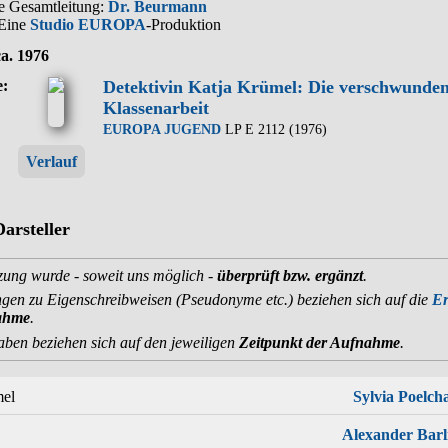
e Gesamtleitung:
Dr. Beurmann
 Eine
Studio EUROPA
-Produktion
ca. 1976
e:
Detektivin Katja Krümel: Die verschwunde
Klassenarbeit
EUROPA JUGEND
LP E 2112 (1976)
Verlauf
arsteller
zung wurde - soweit uns möglich -
überprüft bzw. ergänzt
.
en zu Eigenschreibweisen (Pseudonyme etc.) beziehen sich auf die
Er
ahme
.
aben beziehen sich auf den jeweiligen
Zeitpunkt der Aufnahme
.
mel
Sylvia Poelch
Alexander Barl