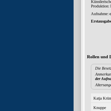
Künstlerisch
Produktion:
Aufnahme:
Erstausgab
Rollen und D
Die Beset
Anmerkung
der Aufn
Altersang
Katja Krü
Knuppe