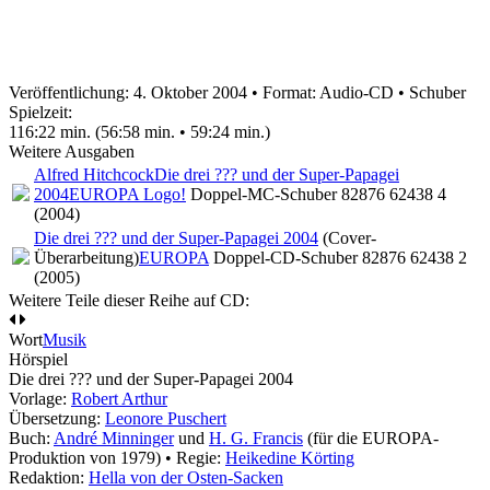
Veröffentlichung: 4. Oktober 2004
•
Format: Audio-CD • Schuber
Spielzeit:
116:22 min. (56:58 min. • 59:24 min.)
Weitere Ausgaben
Alfred Hitchcock
Die drei ??? und der Super-Papagei
2004
EUROPA Logo!
Doppel-MC-Schuber 82876 62438 4
(2004)
Die drei ??? und der Super-Papagei 2004
(Cover-
Überarbeitung)
EUROPA
Doppel-CD-Schuber 82876 62438 2
(2005)
Weitere Teile dieser Reihe auf CD:
Wort
Musik
Hörspiel
Die drei ??? und der Super-Papagei 2004
Vorlage:
Robert Arthur
Übersetzung:
Leonore Puschert
Buch:
André Minninger
und
H. G. Francis
(für die EUROPA-
Produktion von 1979) • Regie:
Heikedine Körting
Redaktion:
Hella von der Osten-Sacken