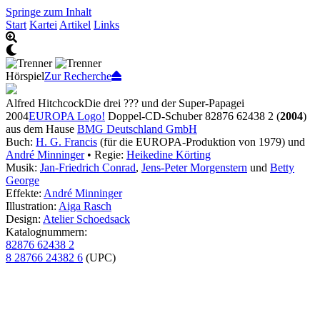
Springe zum Inhalt
Start
Kartei
Artikel
Links
Hörspiel
Zur Recherche
Alfred Hitchcock
Die drei ??? und der Super-Papagei
2004
EUROPA Logo!
Doppel-CD-Schuber 82876 62438 2 (
2004
)
aus dem Hause
BMG Deutschland GmbH
Buch:
H. G. Francis
(für die EUROPA-Produktion von 1979) und
André Minninger
• Regie:
Heikedine Körting
Musik:
Jan-Friedrich Conrad
,
Jens-Peter Morgenstern
und
Betty
George
Effekte:
André Minninger
Illustration:
Aiga Rasch
Design:
Atelier Schoedsack
Katalognummern:
82876 62438 2
8 28766 24382 6
(UPC)