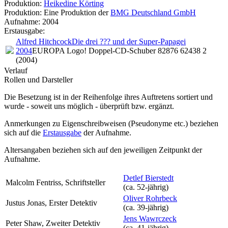
Produktion:
Heikedine Körting
Produktion: Eine Produktion der
BMG Deutschland GmbH
Aufnahme:
2004
Erstausgabe:
Alfred Hitchcock
Die drei ??? und der Super-Papagei
2004
EUROPA Logo! Doppel-CD-Schuber 82876 62438 2
(2004)
Verlauf
Rollen und Darsteller
Die Besetzung ist in der
Reihenfolge ihres Auftretens
sortiert und
wurde - soweit uns möglich -
überprüft bzw. ergänzt
.
Anmerkungen zu Eigenschreibweisen (Pseudonyme etc.) beziehen
sich auf die
Erstausgabe
der Aufnahme
.
Altersangaben beziehen sich auf den jeweiligen
Zeitpunkt der
Aufnahme
.
Detlef Bierstedt
Malcolm Fentriss, Schriftsteller
(ca. 52‑jährig)
Oliver Rohrbeck
Justus Jonas, Erster Detektiv
(ca. 39‑jährig)
Jens Wawrczeck
Peter Shaw, Zweiter Detektiv
(ca. 41‑jährig)