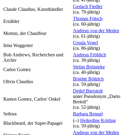
Gerlach Fiedler
Claude Claudius, Kunsthändler
(ca. 79‑jährig)
Thomas Fritsch
Erzähler
(ca. 60‑jährig)
Andreas von der Meden
Morton, der Chauffeur
(ca. 61‑jährig)
Ursula Vogel
Irma Waggoner
(ca. 86‑jährig)
Bob Andrews, Recherchen und
Andreas Fröhlich
Archiv
(ca. 39‑jährig)
Stefan Brönneke
Carlos Gomez
(ca. 40‑jährig)
Brigitte Böttrich
Olivia Claudius
(ca. 59‑jährig)
Detlef Bierstedt
unter Pseudonym
„Dario
Ramos Gomez, Carlos' Onkel
Bertoli“
(ca. 52‑jährig)
Señora
Barbara Benuel
(--)
Heikedine Körting
Blackbeard, der Super-Papagei
(ca. 59‑jährig)
Andreas von der Meden