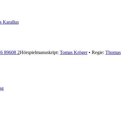
 Karallus
6 89608 2
Hörspielmanuskript:
Tomas Kröger
• Regie:
Thomas
ng