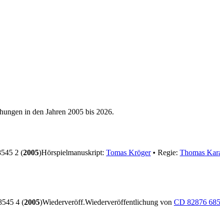
chungen in den Jahren 2005 bis 2026.
545 2 (
2005
)
Hörspielmanuskript:
Tomas Kröger
• Regie:
Thomas Kara
545 4 (
2005
)
Wiederveröff.
Wiederveröffentlichung von
CD 82876 685