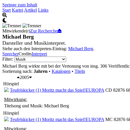
Springe zum Inhalt
Start
Kartei
Artikel
Links
Mitwirkende(r)
Zur Recherche
Michael Berg
Darsteller und Musikinterpret.
Siehe auch den Interpreten-Eintrag:
Michael Berg
.
Sprecher
Credits
Interpret
Filter:
Michael Berg wirkte mit bei der Vertonung von insg. 306 Veröffentli
Sortierung nach:
Jahren
•
Katalogen
•
Titeln
2005
Hörspiel
Teufelskicker (1) Moritz macht das Spiel!
EUROPA
CD 82876 68
Mitwirkung:
Titelsong und Musik: Michael Berg
Hörspiel
Teufelskicker (1) Moritz macht das Spiel!
EUROPA
MC 82876 68
Mitwirkung: