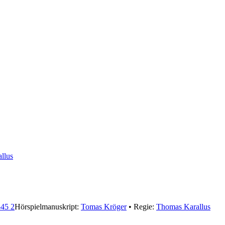
llus
45 2
Hörspielmanuskript:
Tomas Kröger
• Regie:
Thomas Karallus