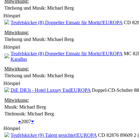
Mitwirkung:
Titelsong und Musik: Michael Berg
Hörspiel
Teufelskicker (8) Doppelter Einsatz für Moritz!
EUROPA
CD 8287
Mitwirkung:
Titelsong und Musik: Michael Berg
Hörspiel
Teufelskicker (8) Doppelter Einsatz für Moritz!
EUROPA
MC 828
Karallus
Mitwirkung:
Titelsong und Musik: Michael Berg
Hörspiel
DiE DR3i - Hotel Luxury End
EUROPA
Doppel-CD-Schuber 886
Mitwirkung:
Musik: Michael Berg
Titelmusik: Michael Berg
2007
Hörspiel
Teufelskicker (9) Talent gesichtet!
EUROPA
CD 82876 89609 2 (