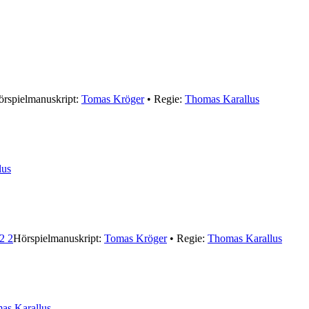
rspielmanuskript:
Tomas Kröger
• Regie:
Thomas Karallus
lus
2 2
Hörspielmanuskript:
Tomas Kröger
• Regie:
Thomas Karallus
as Karallus