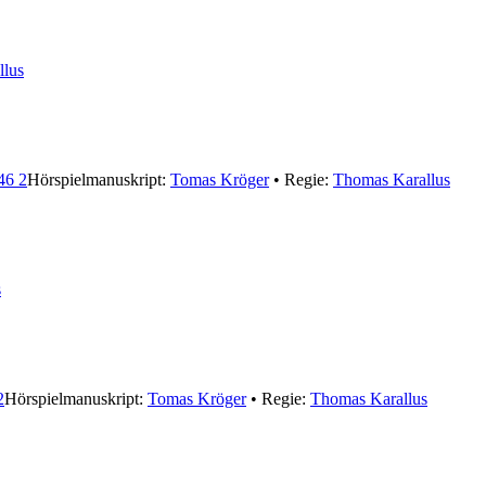
llus
46 2
Hörspielmanuskript:
Tomas Kröger
• Regie:
Thomas Karallus
s
2
Hörspielmanuskript:
Tomas Kröger
• Regie:
Thomas Karallus