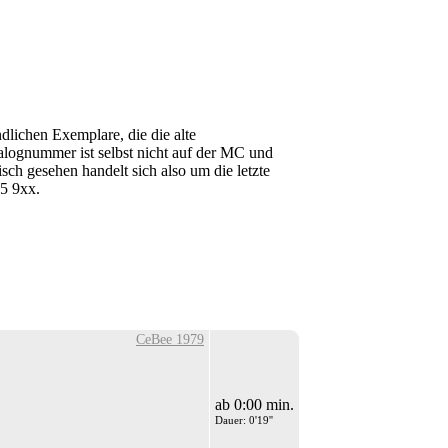
dlichen Exemplare, die die alte
ognummer ist selbst nicht auf der MC und
sch gesehen handelt sich also um die letzte
5 9xx.
CeBee 1979
ab 0:00 min.
Dauer: 0'19''