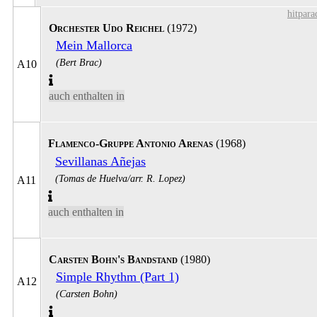
hitpar
Orchester Udo Reichel
(1972)
Mein Mallorca
(Bert Brac)
A10
auch enthalten in
Flamenco-Gruppe Antonio Arenas
(1968)
Sevillanas Añejas
(Tomas de Huelva/arr. R. Lopez)
A11
auch enthalten in
Carsten Bohn's Bandstand
(1980)
Simple Rhythm (Part 1)
A12
(Carsten Bohn)