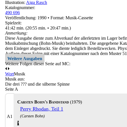
Illustration:
Aiga Rasch
Katalognummer:
490 696
Veröffentlichung: 1990
•
Format: Musik-Cassette
Spielzeit:
41:42 min. (20:55 min. • 20:47 min.)
Anmerkung:
Diese Ausgabe diente zum Abverkauf der allerletzten im Lager befin
Musikabmischung (Bohn-Musik) beinhalteten. Die angegebene Katal
dem Einleger abgedruckt. Sie diente lediglich Bestellzwecken. Physi
Auflage dieser Folge mit einer Katalognummer nach dem Muster 51
Weitere Ausgaben
Weitere Folgen dieser Serie auf MC:
Wort
Musik
Musik aus:
Die drei ??? und die silberne Spinne
Seite A
Carsten Bohn's Bandstand
(1979)
Perry Rhodan, Teil 1
(Carsten Bohn)
A1