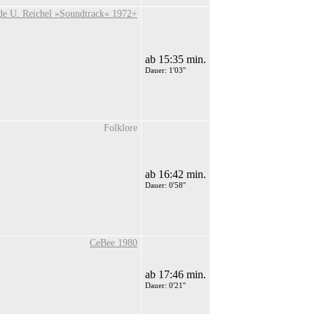
ade U. Reichel »Soundtrack« 1972+
ab 15:35 min.
Dauer: 1'03''
Folklore
ab 16:42 min.
Dauer: 0'58''
CeBee 1980
ab 17:46 min.
Dauer: 0'21''