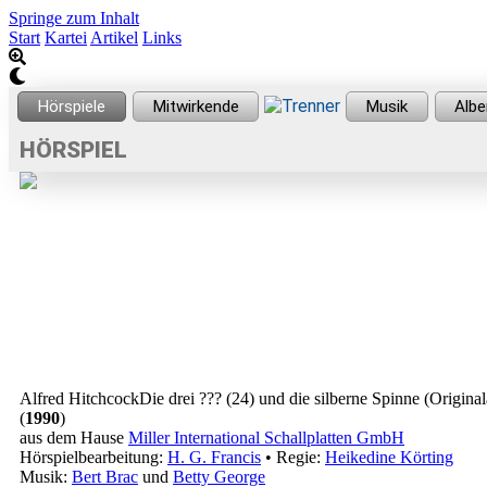
Springe zum Inhalt
Start
Kartei
Artikel
Links
HÖRSPIEL
Alfred Hitchcock
Die drei ??? (24) und die silberne Spinne
(Origina
(
1990
)
aus dem Hause
Miller International Schallplatten GmbH
Hörspielbearbeitung:
H. G. Francis
• Regie:
Heikedine Körting
Musik:
Bert Brac
und
Betty George