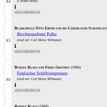
(Carsten Bohn)
A4
auch enthalten in
Blaskapelle Otto Ebner und die Chiemgauer Schuhplatt
Berchtesgadener Polka
(trad./arr. Carl Maria Willmann)
A5
auch enthalten in
Rudolf Klaus und Frido Grothey
(1966)
Englischer Schiffsjungentanz
(trad./arr. Carl Maria Willmann)
A6
auch enthalten in
Rudolf Klaus
(1968)