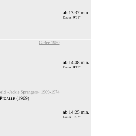
ab 13:37 min.
Dauer: 0'31''
CeBee 1980
ab 14:08 min.
Dauer: 0'17''
rld »Jackie Sprangers« 1969-1974
Pigalle
(1969)
ab 14:25 min.
Dauer: 1'07''