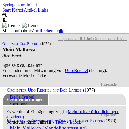
Springe zum Inhalt
Start
Kartei
Artikel
Links
Musikaufnahme
Zur Recherche
hitparade U. Reichel »Soundtrack« 1972+
Orchester Udo Reichel
(1972)
Mein Mallorca
(Bert Brac)
Spielzeit: ca. 3:32 min.
Entstanden unter Mitwirkung von
Udo Reichel
(Leitung).
Verwandte Musikstücke
Hitparade
Orchester Udo Reichel mit Bob Lanese
(1977)
Bella Isabel
Veröffentlichungen
(Bert Brac)
Es werden 4 Einträge angezeigt.
(Mehrfachveröffentlichungen
Hitparade
anzeigen)
Mandolinen-Orchester La Danza, Herbert Balzer
(1978)
Sortierung nach:
Jahren
•
Titeln
•
Labels
Mein Mallorca (Mandolinenfassung)