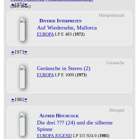
1972
(Bert Brac)
Hörspielmusik
Diverse Interpreten
Auf Wiedersehn, Mallorca
EUROPA
LP E 483 (
1972
)
1973
Geräusche
Geräusche in Stereo (2)
EUROPA
LP E 1009 (
1973
)
1981
Hörspiel
Alfred Hitchcock
Die drei ??? (24) und die silberne
Spinne
EUROPA JUGEND
LP 115 924.0 (
1981
)