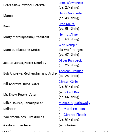
Jens Wawrczeck
Peter Shaw, Zweiter Detektiv
(ca. 27‑jährig)
Hanni Vanhaiden
Margo
(ca. 48‑jährig)
Fred Maire
Kevin
(ca. 58‑jährig)
Helmut Ahner
Marty Morningbaum, Produzent
(ca. 63‑jährig)
Wolf Rahtjen
Marble Ackbourne-Smith
als
Wolf Rathjen
(ca. 67‑jährig)
Oliver Rohrbeck
Justus Jonas, Erster Detektiv
(ca. 25‑jährig)
Andreas Fröhlich
Bob Andrews, Recherchen und Archiv
(ca. 25‑jährig)
Günter König
Bill Andrews, Bobs Vater
(ca. 64‑jährig)
(--)
Eckart Dux
Mr. Shaw, Peters Vater
(ca. 64‑jährig)
Diller Rourke, Schauspieler
Michael Quiatkowsky
Kellnerin
(--)
Marel Philipps
(--)
Günther Flesch
Wachmann des Filmstudios
(ca. 61‑jährig)
Gäste auf der Feier
(--)
unbekannt
(--)