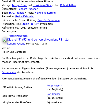
Die drei ??? und der verschwundene Filmstar
Vorlage:
Megan Stine
und
H. William Stine
• Idee:
Robert Arthur
Übersetzung:
Leonore Puschert
Buch:
H. G. Francis
• Regie:
Heikedine Körting
Redaktion:
Hedda Kehrhahn
Künstlerische Gesamtleitung:
Prof. Dr. Beurmann
Produktion: Eine
Studio EUROPA
-Produktion
Aufnahme:
ca. 1991, Tonstudio Körting
Erstausgabe:
Alfred Hitchcock
Die drei ??? (50) und der verschwundene Filmstar
EUROPA JUGEND
MC 490 429 (1991)
Verlauf
Rollen und Darsteller
Die Besetzung ist in der
Reihenfolge ihres Auftretens
sortiert und wurde - soweit uns
möglich -
überprüft bzw. ergänzt
.
Anmerkungen zu Eigenschreibweisen (Pseudonyme etc.) beziehen sich auf die
Erstausgabe
der Aufnahme
.
Altersangaben beziehen sich auf den jeweiligen
Zeitpunkt der Aufnahme
.
Peter Pasetti
Alfred Hitchcock, Erzähler
(ca. 74‑jährig)
Rolf Becker
Jon Travis, Regisseur
(ca. 55‑jährig)
Mitglieder der Film-Crew
(--)
unbekannt