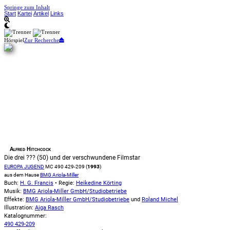
Springe zum Inhalt
Start
Kartei
Artikel
Links
Hörspiel
Zur Recherche
Alfred Hitchcock
Die drei ??? (50) und der verschwundene Filmstar
EUROPA JUGEND
MC 490 429-209 (
1993
)
aus dem Hause
BMG Ariola-Miller
Buch:
H. G. Francis
• Regie:
Heikedine Körting
Musik:
BMG Ariola-Miller GmbH/Studiobetriebe
Effekte:
BMG Ariola-Miller GmbH/Studiobetriebe
und
Roland Michel
Illustration:
Aiga Rasch
Katalognummer:
490 429-209