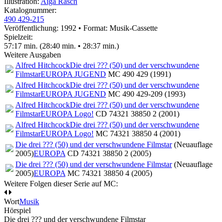
Illustration:
Aiga Rasch
Katalognummer:
490 429-215
Veröffentlichung: 1992
•
Format: Musik-Cassette
Spielzeit:
57:17 min. (28:40 min. • 28:37 min.)
Weitere Ausgaben
Alfred Hitchcock
Die drei ??? (50) und der verschwundene
Filmstar
EUROPA JUGEND
MC 490 429 (1991)
Alfred Hitchcock
Die drei ??? (50) und der verschwundene
Filmstar
EUROPA JUGEND
MC 490 429-209 (1993)
Alfred Hitchcock
Die drei ??? (50) und der verschwundene
Filmstar
EUROPA Logo!
CD 74321 38850 2 (2001)
Alfred Hitchcock
Die drei ??? (50) und der verschwundene
Filmstar
EUROPA Logo!
MC 74321 38850 4 (2001)
Die drei ??? (50) und der verschwundene Filmstar
(Neuauflage
2005)
EUROPA
CD 74321 38850 2 (2005)
Die drei ??? (50) und der verschwundene Filmstar
(Neuauflage
2005)
EUROPA
MC 74321 38850 4 (2005)
Weitere Folgen dieser Serie auf MC:
Wort
Musik
Hörspiel
Die drei ??? und der verschwundene Filmstar