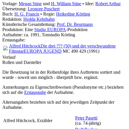
Vorlage:
Megan Stine
und
H. William Stine
• Idee:
Robert Arthur
Übersetzung:
Leonore Puschert
Buch:
H. G. Francis
• Regie:
Heikedine Körting
Redaktion:
Hedda Kehrhahn
Künstlerische Gesamtleitung:
Prof. Dr. Beurmann
Produktion: Eine
Studio EUROPA
-Produktion
Aufnahme:
ca. 1991, Tonstudio Körting
Erstausgabe:
Alfred Hitchcock
Die drei ??? (50) und der verschwundene
Filmstar
EUROPA JUGEND
MC 490 429 (1991)
Verlauf
Rollen und Darsteller
Die Besetzung ist in der
Reihenfolge ihres Auftretens
sortiert und
wurde - soweit uns möglich -
überprüft bzw. ergänzt
.
Anmerkungen zu Eigenschreibweisen (Pseudonyme etc.) beziehen
sich auf die
Erstausgabe
der Aufnahme
.
Altersangaben beziehen sich auf den jeweiligen
Zeitpunkt der
Aufnahme
.
Peter Pasetti
Alfred Hitchcock, Erzähler
(ca. 74‑jährig)