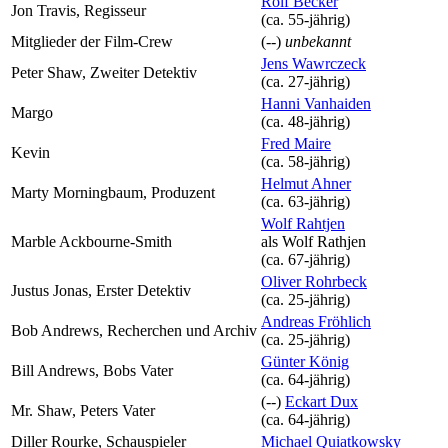
Rolf Becker
Jon Travis, Regisseur
(ca. 55‑jährig)
Mitglieder der Film-Crew
(--)
unbekannt
Jens Wawrczeck
Peter Shaw, Zweiter Detektiv
(ca. 27‑jährig)
Hanni Vanhaiden
Margo
(ca. 48‑jährig)
Fred Maire
Kevin
(ca. 58‑jährig)
Helmut Ahner
Marty Morningbaum, Produzent
(ca. 63‑jährig)
Wolf Rahtjen
Marble Ackbourne-Smith
als
Wolf Rathjen
(ca. 67‑jährig)
Oliver Rohrbeck
Justus Jonas, Erster Detektiv
(ca. 25‑jährig)
Andreas Fröhlich
Bob Andrews, Recherchen und Archiv
(ca. 25‑jährig)
Günter König
Bill Andrews, Bobs Vater
(ca. 64‑jährig)
(--)
Eckart Dux
Mr. Shaw, Peters Vater
(ca. 64‑jährig)
Diller Rourke, Schauspieler
Michael Quiatkowsky