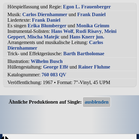
Hörspielfassung und Regie:
Egon L. Frauenberger
Musik:
Carlos Diernhammer
und
Frank Daniel
Liedertexte:
Frank Daniel
Es singen
Erika Blumberger
und
Monika Grimm
Instrumental-Solisten:
Hans Wolf
,
Rudi Risavy
,
Meini
Geppert
,
Mischa Matejic
und
Hans Knerr jun.
Arrangements und musikalische Leitung:
Carlos
Diernhammer
Trick- und Effektgeräusche:
Barth Bartholomae
Illustration:
Wilhelm Busch
Hüllengestaltung:
George Effé
und
Rainer Fluhme
Katalognummer:
760 083 QV
Veröffentlichung: 1967
•
Format: 7"-Vinyl, 45 UPM
Ähnliche Produktionen auf Single: