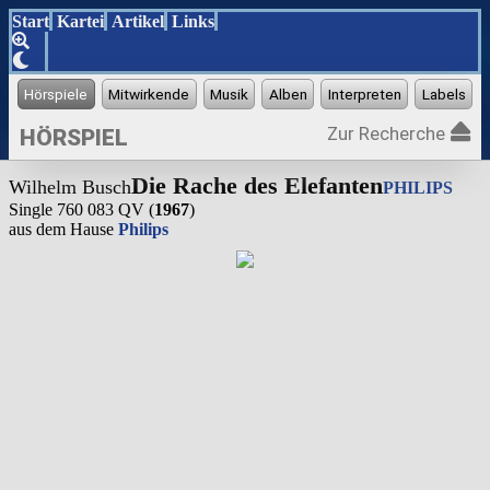
Start
Kartei
Artikel
Links
Zur Recherche
HÖRSPIEL
Die Rache des Elefanten
Wilhelm Busch
PHILIPS
Single 760 083 QV (
1967
)
aus dem Hause
Philips