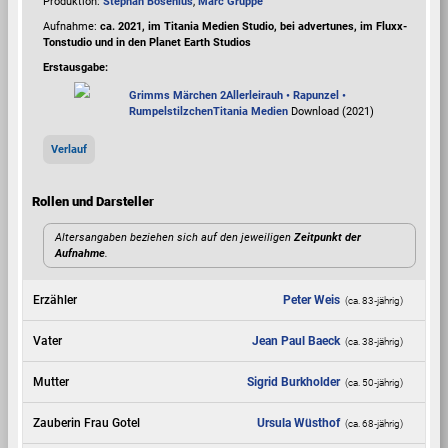
Produktion:
Stephan Bosenius
,
Marc Gruppe
Aufnahme:
ca. 2021, im Titania Medien Studio, bei advertunes, im Fluxx-
Tonstudio und in den Planet Earth Studios
Erstausgabe:
Grimms Märchen 2
Allerleirauh • Rapunzel •
Rumpelstilzchen
Titania Medien
Download (2021)
Verlauf
Rollen und Darsteller
Altersangaben beziehen sich auf den jeweiligen
Zeitpunkt der
Aufnahme
.
Erzähler
Peter Weis
(ca. 83‑jährig)
Vater
Jean Paul Baeck
(ca. 38‑jährig)
Mutter
Sigrid Burkholder
(ca. 50‑jährig)
Zauberin Frau Gotel
Ursula Wüsthof
(ca. 68‑jährig)