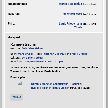
Neugeborenes
Marlene Bosenius
(ca. 6‑jährig)
Rapunzel
Fabienne Hesse
(ca. 39‑jährig)
Prinz
Louis Friedemann
(ca. 39‑jährig)
Thiele
Hörspiel
Rumpelstilzchen
nach den
Gebrüdern Grimm
Buch:
Marc Gruppe
• Regie:
Stephan Bosenius
und
Marc Gruppe
Lektorat:
Dr. Daniela Stöger
Produktion:
Stephan Bosenius
,
Marc Gruppe
Aufnahme:
ca. 2021, im Titania Medien Studio, bei advertunes, im Fluxx-
Tonstudio und in den Planet Earth Studios
Erstausgabe:
Grimms Märchen 2
Allerleirauh • Rapunzel •
Rumpelstilzchen
Titania Medien
Download (2021)
Verlauf