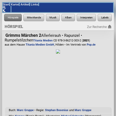
Start
Kartei
Artikel
Links
HÖRSPIEL
Zur Recherche
Grimms Märchen 2
Allerleirauh • Rapunzel •
Rumpelstilzchen
Titania Medien
CD 978-3-86212-303-2 (
2021
)
aus dem Hause
Titania Medien GmbH
, Hilden • Im Vertrieb von
Pop.de
Buch:
Marc Gruppe
• Regie:
Stephan Bosenius
und
Marc Gruppe