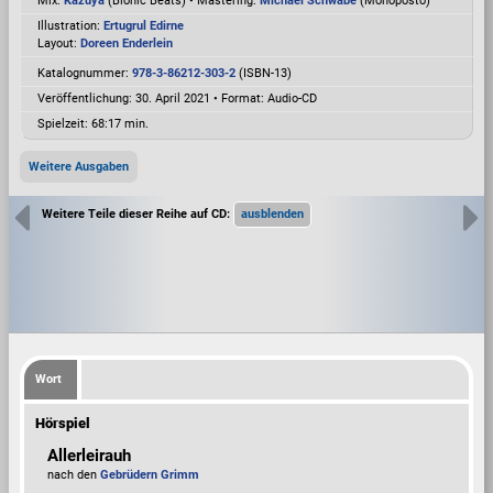
Mix:
Kazuya
(Bionic Beats) • Mastering:
Michael Schwabe
(Monoposto)
Illustration:
Ertugrul Edirne
Layout:
Doreen Enderlein
Katalognummer:
978-3-86212-303-2
(ISBN-13)
Veröffentlichung: 30. April 2021
•
Format: Audio-CD
Spielzeit:
68:17 min.
Weitere Ausgaben
Weitere Teile dieser Reihe auf CD:
Wort
Hörspiel
Allerleirauh
nach den
Gebrüdern Grimm