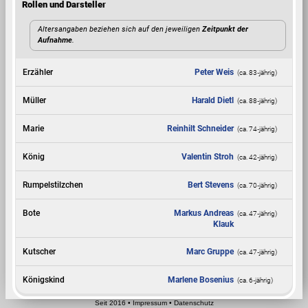
Rollen und Darsteller
Altersangaben beziehen sich auf den jeweiligen
Zeitpunkt der
Aufnahme
.
Erzähler
Peter Weis
(ca. 83‑jährig)
Müller
Harald Dietl
(ca. 88‑jährig)
Marie
Reinhilt Schneider
(ca. 74‑jährig)
König
Valentin Stroh
(ca. 42‑jährig)
Rumpelstilzchen
Bert Stevens
(ca. 70‑jährig)
Bote
Markus Andreas
(ca. 47‑jährig)
Klauk
Kutscher
Marc Gruppe
(ca. 47‑jährig)
Königskind
Marlene Bosenius
(ca. 6‑jährig)
Seit 2016
•
Impressum
•
Datenschutz