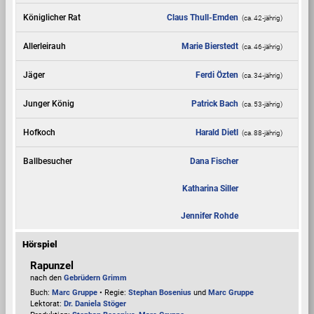
Königlicher Rat
Claus Thull-Emden
(ca. 42‑jährig)
Allerleirauh
Marie Bierstedt
(ca. 46‑jährig)
Jäger
Ferdi Özten
(ca. 34‑jährig)
Junger König
Patrick Bach
(ca. 53‑jährig)
Hofkoch
Harald Dietl
(ca. 88‑jährig)
Ballbesucher
Dana Fischer
Katharina Siller
Jennifer Rohde
Hörspiel
Rapunzel
nach den
Gebrüdern Grimm
Buch:
Marc Gruppe
• Regie:
Stephan Bosenius
und
Marc Gruppe
Lektorat:
Dr. Daniela Stöger