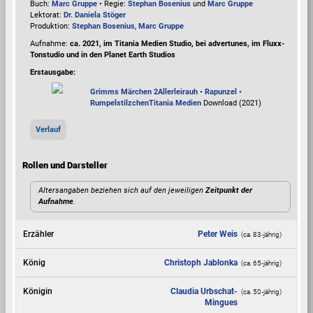
Buch:
Marc Gruppe
• Regie:
Stephan Bosenius
und
Marc Gruppe
Lektorat:
Dr. Daniela Stöger
Produktion:
Stephan Bosenius
,
Marc Gruppe
Aufnahme:
ca. 2021, im Titania Medien Studio, bei advertunes, im Fluxx-
Tonstudio und in den Planet Earth Studios
Erstausgabe:
Grimms Märchen 2
Allerleirauh • Rapunzel •
Rumpelstilzchen
Titania Medien
Download (2021)
Verlauf
Rollen und Darsteller
Altersangaben beziehen sich auf den jeweiligen
Zeitpunkt der
Aufnahme
.
Erzähler
Peter Weis
(ca. 83‑jährig)
König
Christoph Jablonka
(ca. 65‑jährig)
Königin
Claudia Urbschat-
(ca. 50‑jährig)
Mingues