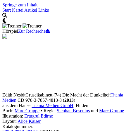
Springe zum Inhalt
Start
Kartei
Artikel
Links
Hörspiel
Zur Recherche
Edith Nesbit
Gruselkabinett (74) Die Macht der Dunkelheit
Titania
Medien
CD 978-3-7857-4813-8 (
2013
)
aus dem Hause
Titania Medien GmbH
, Hilden
Buch:
Marc Gruppe
• Regie:
Stephan Bosenius
und
Marc Gruppe
Illustration:
Ertugrul Edirne
Layout:
Alice Kaiser
Katalognummer: