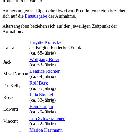
Rollen und Darsteller
Anmerkungen zu Eigenschreibweisen (Pseudonyme etc.) beziehen
sich auf die
Erstausgabe
der Aufnahme
.
Altersangaben beziehen sich auf den jeweiligen
Zeitpunkt der
Aufnahme
.
Brigitte Kollecker
Laura
als
Brigitte Kollecker-Frank
(ca. 65‑jährig)
Wolfgang Rüter
Jack
(ca. 63‑jährig)
Beatrice Richter
Mrs. Dorman
(ca. 64‑jährig)
Rolf Berg
Dr. Kelly
(ca. 55‑jährig)
Julia Stoepel
Rose
(ca. 33‑jährig)
Bene Gutjan
Edward
(ca. 29‑jährig)
Tim Schwarzmaier
Vincent
(ca. 22‑jährig)
Marion Hartmann