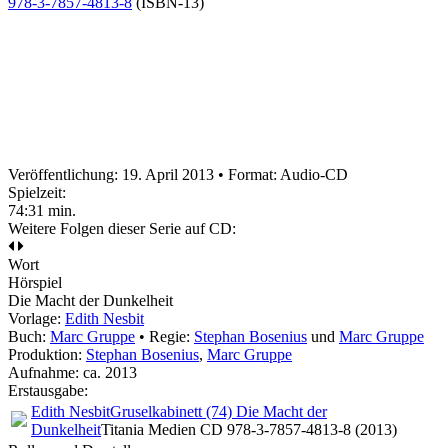
978-3-7857-4813-8
(ISBN-13)
Veröffentlichung: 19. April 2013
•
Format: Audio-CD
Spielzeit:
74:31 min.
Weitere Folgen dieser Serie auf CD:
Wort
Hörspiel
Die Macht der Dunkelheit
Vorlage:
Edith Nesbit
Buch:
Marc Gruppe
• Regie:
Stephan Bosenius
und
Marc Gruppe
Produktion:
Stephan Bosenius
,
Marc Gruppe
Aufnahme:
ca. 2013
Erstausgabe:
Edith Nesbit
Gruselkabinett (74) Die Macht der
Dunkelheit
Titania Medien CD 978-3-7857-4813-8 (2013)