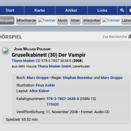
Start
Kartei
Artikel
Links
HÖRSPIEL
Zur Recherche
John William Polidori
Gruselkabinett (30) Der Vampir
Titania Medien
CD 978-3-7857-3638-8 (
2008
)
aus dem Hause
Titania Medien GmbH
, Leverkusen
Buch:
Marc Gruppe
• Regie:
Stephan Bosenius
und
Marc Gruppe
Illustration:
Firuz Askin
Layout:
Alice Kaiser
Katalognummern:
978-3-7857-3638-8
(ISBN-13)
173432
Veröffentlichung: 11. November 2008
•
Format: Audio-CD
Spielzeit:
65:52 min.