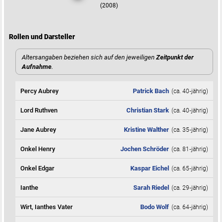
(2008)
Rollen und Darsteller
Altersangaben beziehen sich auf den jeweiligen
Zeitpunkt der
Aufnahme
.
Percy Aubrey
Patrick Bach
(ca. 40‑jährig)
Lord Ruthven
Christian Stark
(ca. 40‑jährig)
Jane Aubrey
Kristine Walther
(ca. 35‑jährig)
Onkel Henry
Jochen Schröder
(ca. 81‑jährig)
Onkel Edgar
Kaspar Eichel
(ca. 65‑jährig)
Ianthe
Sarah Riedel
(ca. 29‑jährig)
Wirt, Ianthes Vater
Bodo Wolf
(ca. 64‑jährig)