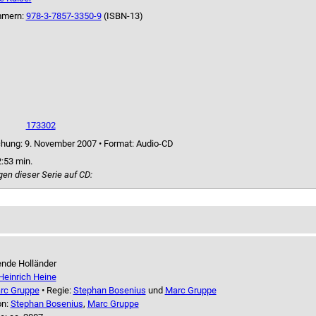
mmern:
978-3-7857-3350-9
(ISBN-13)
173302
chung: 9. November 2007
•
Format: Audio-CD
:53 min.
gen dieser Serie auf CD:
ende Holländer
Heinrich Heine
rc Gruppe
• Regie:
Stephan Bosenius
und
Marc Gruppe
on:
Stephan Bosenius
,
Marc Gruppe