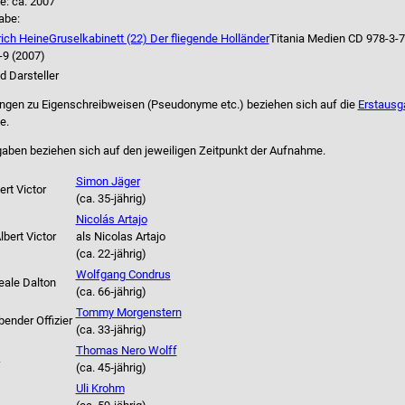
e:
ca. 2007
abe:
rich Heine
Gruselkabinett (22) Der fliegende Holländer
Titania Medien CD 978-3-
-9 (2007)
d Darsteller
gen zu Eigenschreibweisen (Pseudonyme etc.) beziehen sich auf die
Erstausg
e
.
gaben beziehen sich auf den jeweiligen
Zeitpunkt der Aufnahme
.
Simon Jäger
ert Victor
(ca. 35‑jährig)
Nicolás Artajo
lbert Victor
als
Nicolas Artajo
(ca. 22‑jährig)
Wolfgang Condrus
ale Dalton
(ca. 66‑jährig)
Tommy Morgenstern
nder Offizier
(ca. 33‑jährig)
Thomas Nero Wolff
k
(ca. 45‑jährig)
Uli Krohm