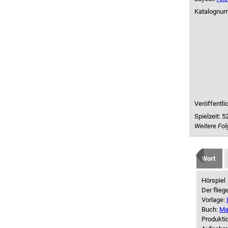
Katalognu
Veröffentli
Spielzeit:
52
Weitere Fol
Wort
Hörspiel
Der flieg
Vorlage:
Buch:
Ma
Produkti