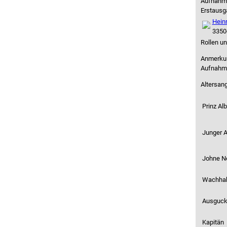
Aufnahm
Erstausg
Hein
3350
Rollen un
Anmerkun
Aufnahm
Altersan
Prinz Alb
Junger A
Johne Ne
Wachhabe
Ausguc
Kapitän