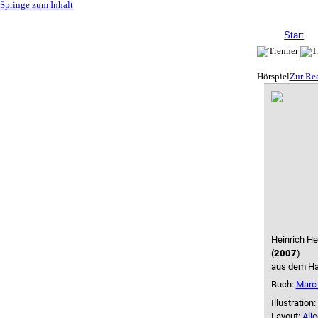
Springe zum Inhalt
Start
Hörspiel
Zur Re
Heinrich He
(
2007
)
aus dem H
Buch:
Marc
Illustration:
Layout:
Alic