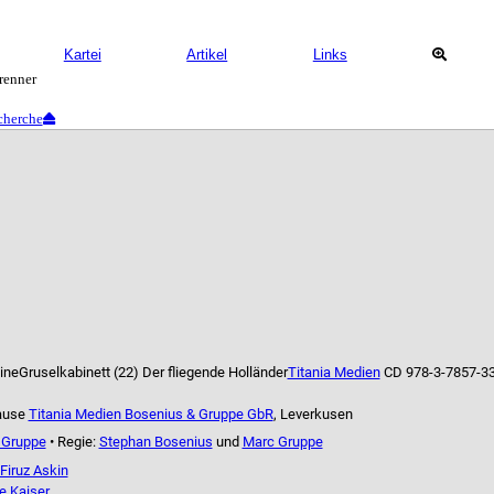
Kartei
Artikel
Links
cherche
ine
Gruselkabinett (22) Der fliegende Holländer
Titania Medien
CD 978-3-7857-3
ause
Titania Medien Bosenius & Gruppe GbR
, Leverkusen
 Gruppe
• Regie:
Stephan Bosenius
und
Marc Gruppe
Firuz Askin
e Kaiser