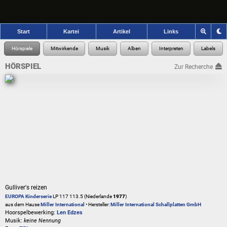
Start
Kartei
Artikel
Links
HÖRSPIEL
Zur Recherche
Gulliver's reizen
EUROPA Kinderserie
LP 117 113.5 (Niederlande
1977
)
aus dem Hause
Miller International
• Hersteller:
Miller International Schallplatten GmbH
Hoorspelbewerking:
Len Edzes
Musik:
keine Nennung