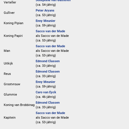
Josephine van Gasteren
Verteller
(ca. 54‑jährig)
Peter Aryans
Gulliver
(ca. 53‑jährig)
Enny Meunier
Koning Pipian
(ca. 59‑jährig)
Sacco van der Made
Koning Papiri
als
Sacco van de Made
(ca. 53‑jährig)
Sacco van der Made
Man
als
Sacco van de Made
(ca. 53‑jährig)
Edmond Classen
Uitkijk
(ca. 33‑jährig)
Edmond Classen
Reus
(ca. 33‑jährig)
Enny Meunier
Grootvrouw
(ca. 59‑jährig)
Caro van Eyck
Glummie
(ca. 46‑jährig)
Edmond Classen
Koning van Brobbinag
(ca. 33‑jährig)
Sacco van der Made
Kapitein
als
Sacco van de Made
(ca. 53‑jährig)