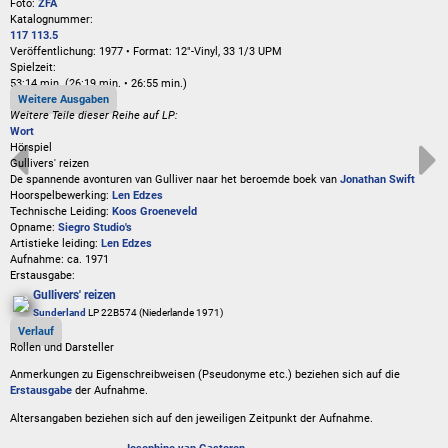
Foto:
ZFA
Katalognummer:
117 113.5
Veröffentlichung: 1977
•
Format: 12"-Vinyl, 33 1/3 UPM
Spielzeit:
53:14 min. (26:19 min. • 26:55 min.)
Weitere Ausgaben
Weitere Teile dieser Reihe auf LP:
Wort
Hörspiel
Gullivers' reizen
De spannende avonturen van Gulliver naar het beroemde boek van
Jonathan Swift
Hoorspelbewerking:
Len Edzes
Technische Leiding:
Koos Groeneveld
Opname:
Siegro Studio's
Artistieke leiding:
Len Edzes
Aufnahme:
ca. 1971
Erstausgabe:
Gullivers' reizen
Sunderland
LP 22B574 (Niederlande 1971)
Verlauf
Rollen und Darsteller
Anmerkungen zu Eigenschreibweisen (Pseudonyme etc.) beziehen sich auf die
Erstausgabe
der Aufnahme
.
Altersangaben beziehen sich auf den jeweiligen
Zeitpunkt der Aufnahme
.