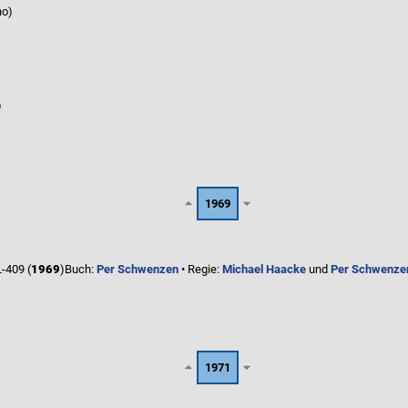
no)
)
1969
-409 (
1969
)
Buch:
Per Schwenzen
• Regie:
Michael Haacke
und
Per Schwenze
1971