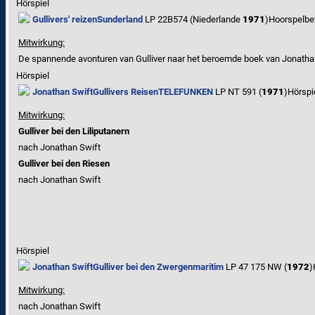
Hörspiel
Gullivers' reizen
Sunderland
LP 22B574 (Niederlande
1971
)
Hoorspelbe
Mitwirkung:
De spannende avonturen van Gulliver naar het beroemde boek van Jonatha
Hörspiel
Jonathan Swift
Gullivers Reisen
TELEFUNKEN
LP NT 591 (
1971
)
Hörspi
Mitwirkung:
Gulliver bei den Liliputanern
nach Jonathan Swift
Gulliver bei den Riesen
nach Jonathan Swift
Hörspiel
Jonathan Swift
Gulliver bei den Zwergen
maritim
LP 47 175 NW (
1972
)
Mitwirkung:
nach Jonathan Swift