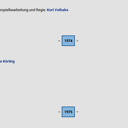
rspielbearbeitung und Regie:
Kurt Vethake
1974
e Körting
1975