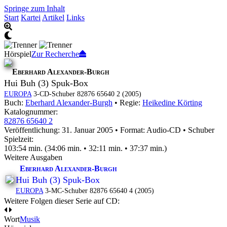
Springe zum Inhalt
Start
Kartei
Artikel
Links
Hörspiel
Zur Recherche
Eberhard Alexander-Burgh
Hui Buh (3) Spuk-Box
EUROPA
3-CD-Schuber 82876 65640 2 (2005)
Buch:
Eberhard Alexander-Burgh
• Regie:
Heikedine Körting
Katalognummer:
82876 65640 2
Veröffentlichung: 31. Januar 2005
•
Format: Audio-CD • Schuber
Spielzeit:
103:54 min. (34:06 min. • 32:11 min. • 37:37 min.)
Weitere Ausgaben
Eberhard Alexander-Burgh
Hui Buh (3) Spuk-Box
EUROPA
3-MC-Schuber 82876 65640 4 (2005)
Weitere Folgen dieser Serie auf CD:
Wort
Musik