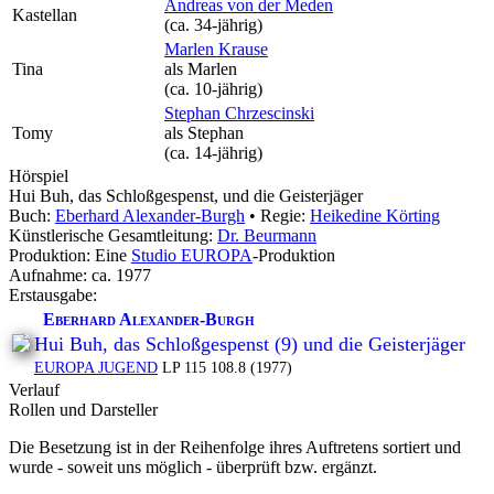
Andreas von der Meden
Kastellan
(ca. 34‑jährig)
Marlen Krause
Tina
als
Marlen
(ca. 10‑jährig)
Stephan Chrzescinski
Tomy
als
Stephan
(ca. 14‑jährig)
Hörspiel
Hui Buh, das Schloßgespenst, und die Geisterjäger
Buch:
Eberhard Alexander-Burgh
• Regie:
Heikedine Körting
Künstlerische Gesamtleitung:
Dr. Beurmann
Produktion: Eine
Studio EUROPA
-Produktion
Aufnahme:
ca. 1977
Erstausgabe:
Eberhard Alexander-Burgh
Hui Buh, das Schloßgespenst (9) und die Geisterjäger
EUROPA JUGEND
LP 115 108.8 (1977)
Verlauf
Rollen und Darsteller
Die Besetzung ist in der
Reihenfolge ihres Auftretens
sortiert und
wurde - soweit uns möglich -
überprüft bzw. ergänzt
.