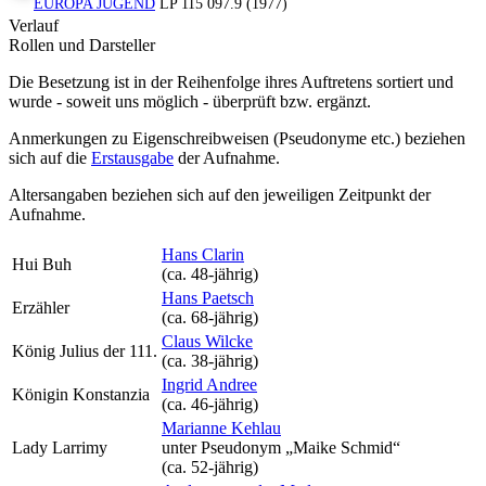
EUROPA JUGEND
LP 115 097.9 (1977)
Verlauf
Rollen und Darsteller
Die Besetzung ist in der
Reihenfolge ihres Auftretens
sortiert und
wurde - soweit uns möglich -
überprüft bzw. ergänzt
.
Anmerkungen zu Eigenschreibweisen (Pseudonyme etc.) beziehen
sich auf die
Erstausgabe
der Aufnahme
.
Altersangaben beziehen sich auf den jeweiligen
Zeitpunkt der
Aufnahme
.
Hans Clarin
Hui Buh
(ca. 48‑jährig)
Hans Paetsch
Erzähler
(ca. 68‑jährig)
Claus Wilcke
König Julius der 111.
(ca. 38‑jährig)
Ingrid Andree
Königin Konstanzia
(ca. 46‑jährig)
Marianne Kehlau
Lady Larrimy
unter Pseudonym
„Maike Schmid“
(ca. 52‑jährig)