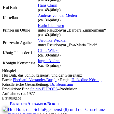
Hans Clarin
Hui Buh
(ca. 48‑jährig)
Andreas von der Meden
Kastellan
(ca. 34‑jährig)
Karin Lieneweg
Prinzessin Ottilie
unter Pseudonym
„Barbara Zimmermann“
(ca. 40‑jährig)
Veronika Weckler
Prinzessin Agathe
unter Pseudonym
„Eva-Maria Thiel“
Claus Wilcke
König Julius der 111.
(ca. 38‑jährig)
Ingrid Andree
Königin Konstanzia
(ca. 46‑jährig)
Hörspiel
Hui Buh, das Schloßgespenst, und der Gruseltanz
Buch:
Eberhard Alexander-Burgh
• Regie:
Heikedine Körting
Künstlerische Gesamtleitung:
Dr. Beurmann
Produktion: Eine
Studio EUROPA
-Produktion
Aufnahme:
ca. 1977
Erstausgabe:
Eberhard Alexander-Burgh
Hui Buh, das Schloßgespenst (8) und der Gruseltanz