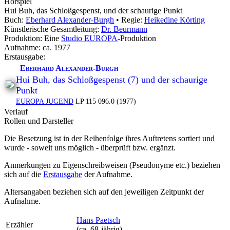
Hörspiel
Hui Buh, das Schloßgespenst, und der schaurige Punkt
Buch:
Eberhard Alexander-Burgh
• Regie:
Heikedine Körting
Künstlerische Gesamtleitung:
Dr. Beurmann
Produktion: Eine
Studio EUROPA
-Produktion
Aufnahme:
ca. 1977
Erstausgabe:
Eberhard Alexander-Burgh
Hui Buh, das Schloßgespenst (7) und der schaurige
Punkt
EUROPA JUGEND
LP 115 096.0 (1977)
Verlauf
Rollen und Darsteller
Die Besetzung ist in der
Reihenfolge ihres Auftretens
sortiert und
wurde - soweit uns möglich -
überprüft bzw. ergänzt
.
Anmerkungen zu Eigenschreibweisen (Pseudonyme etc.) beziehen
sich auf die
Erstausgabe
der Aufnahme
.
Altersangaben beziehen sich auf den jeweiligen
Zeitpunkt der
Aufnahme
.
Hans Paetsch
Erzähler
(ca. 68‑jährig)