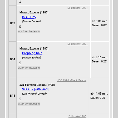
M. Backert 1987+
Manuel Backert
(1987)
In A Hurry
ab 9:01 min.
(Manuel Backert)
B13
Dauer: 0'07''
auch enthalten in
M. Backert 1987+
Manuel Backert
(1987)
Dropping Rain
ab 9:16 min.
(Manuel Backert)
B14
Dauer: 0'22''
auch enthalten in
JFC 1990 »The A-Team«
Jan-Friedrich Conrad
(1990)
Silas Ek [with lead]
ab 11:05 min.
(Jan-Friedrich Conrad)
B15
Dauer: 0'25''
auch enthalten in
D. Kuntke 1985