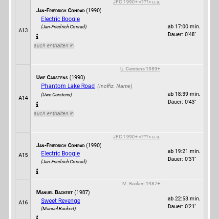
JFC 1990+ »???« u.a.
Jan-Friedrich Conrad
(1990)
Electric Boogie
ab 17:00 min.
(Jan-Friedrich Conrad)
A13
Dauer: 0'48''
auch enthalten in
U. Carstens 1989+
Uwe Carstens
(1990)
Phantom Lake Road
ab 18:39 min.
(Uwe Carstens)
A14
Dauer: 0'43''
auch enthalten in
JFC 1990+ »???« u.a.
Jan-Friedrich Conrad
(1990)
ab 19:21 min.
Electric Boogie
A15
Dauer: 0'31''
(Jan-Friedrich Conrad)
M. Backert 1987+
Manuel Backert
(1987)
ab 22:53 min.
Sweet Revenge
A16
Dauer: 0'21''
(Manuel Backert)