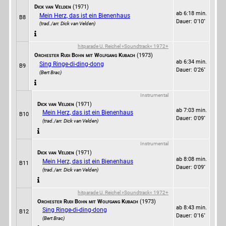
Dick van Velden
(1971)
ab 6:18 min.
Mein Herz, das ist ein Bienenhaus
B8
Dauer: 0'10''
(trad./arr. Dick van Velden)
hitparade U. Reichel »Soundtrack« 1972+
Orchester Rudi Bohn mit Wolfgang Kubach
(1973)
ab 6:34 min.
Sing Ringe-di-ding-dong
B9
Dauer: 0'26''
(Bert Brac)
Instrumental
Dick van Velden
(1971)
ab 7:03 min.
Mein Herz, das ist ein Bienenhaus
B10
Dauer: 0'09''
(trad./arr. Dick van Velden)
Instrumental
Dick van Velden
(1971)
ab 8:08 min.
Mein Herz, das ist ein Bienenhaus
B11
Dauer: 0'09''
(trad./arr. Dick van Velden)
hitparade U. Reichel »Soundtrack« 1972+
Orchester Rudi Bohn mit Wolfgang Kubach
(1973)
ab 8:43 min.
Sing Ringe-di-ding-dong
B12
Dauer: 0'16''
(Bert Brac)