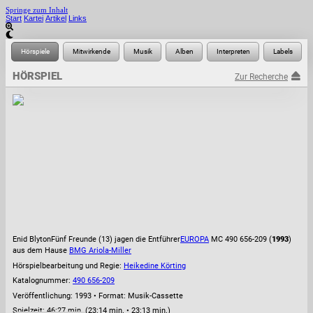
Springe zum Inhalt
Start
Kartei
Artikel
Links
HÖRSPIEL
Zur Recherche
Enid Blyton
Fünf Freunde (13) jagen die Entführer
EUROPA
MC 490 656-209 (
1993
)
aus dem Hause
BMG Ariola-Miller
Hörspielbearbeitung und Regie:
Heikedine Körting
Katalognummer:
490 656-209
Veröffentlichung: 1993
•
Format: Musik-Cassette
Spielzeit:
46:27 min. (23:14 min. • 23:13 min.)