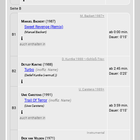
Seite B
M. Backert 1987+
Manuel Backert
(1987)
Sweet Revenge (Remix)
ab 0:00 min.
(Manuel Backert)
B1
Dauer: 0'15''
auch enthalten in
D. Kuntke 1988 • »Schloß-Trio«
Detlef Kuntke
(1988)
ab 2:45 min.
Turbo
B2
Dauer: 0'25''
(Detlef Kuntke (vermutl.))
U. Carstens 1989+
Uwe Carstens
(1991)
Trail Of Terror
ab 3:59 min.
(Uwe Carstens)
B3
Dauer: 0'15''
auch enthalten in
Instrumental
Dick van Velden
(1971)