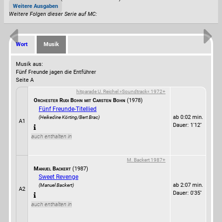
Weitere Ausgaben
Weitere Folgen dieser Serie auf MC:
Wort
Musik
Musik aus:
Fünf Freunde jagen die Entführer
Seite A
hitparade U. Reichel »Soundtrack« 1972+
Orchester Rudi Bohn mit Carsten Bohn
(1978)
Fünf Freunde-Titellied
ab 0:02 min.
(Heikedine Körting/Bert Brac)
A1
Dauer: 1'12''
auch enthalten in
M. Backert 1987+
Manuel Backert
(1987)
Sweet Revenge
ab 2:07 min.
(Manuel Backert)
A2
Dauer: 0'35''
auch enthalten in