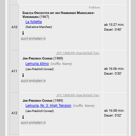
Folklore
Gaiezza-Orchester mit der Hamburger Mandolinen-
Vereinigung
(1967)
La folletta
ab 15:27 min.
(Salvatore Marchesi)
A10
Dauer: 0'40''
auch enthalten in
JFC 1988/89 »Das Schloß-Trio«
Jan-Friedrich Conrad
(1989)
Lemuria Atmo
ab 16:06 min.
(Jan-Friedrich Conrad)
A11
Dauer: 0'30''
auch enthalten in
JFC 1988/89 »Das Schloß-Trio«
Jan-Friedrich Conrad
(1989)
Lemuria, Nr. 3: High Tension
ab 16:08 min.
(Jan-Friedrich Conrad)
A12
Dauer: 0'52''
auch enthalten in