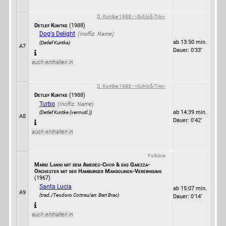
D. Kuntke 1988 • »Schloß-Trio«
Detlef Kuntke
(1988)
Dog's Delight
ab 13:50 min.
(Detlef Kuntke)
A7
Dauer: 0'33''
auch enthalten in
D. Kuntke 1988 • »Schloß-Trio«
Detlef Kuntke
(1988)
Turbo
ab 14:39 min.
(Detlef Kuntke (vermutl.))
A8
Dauer: 0'42''
auch enthalten in
Folklore
Mario Lanni mit dem Amedeo-Chor & das Gaiezza-
Orchester mit der Hamburger Mandolinen-Vereinigung
(1967)
Santa Lucia
ab 15:07 min.
A9
(trad./Teodoro Cottrau/arr. Bert Brac)
Dauer: 0'14''
auch enthalten in