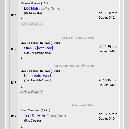
Detlef Kuntke
(1985)
Egg Man
ab 11:50 min.
(Detlef Kuntke)
B16
Dauer: 0'12''
auch enthalten in
JFC 1990 »The A-Team«
Jan-Friedrich Conrad
(1990)
ab 11:59 min.
Silas Ek [with lead]
B17
Dauer: 0'46''
(Jan-Friedrich Conrad)
JFC 1990 »A Nightmare on Elm Street«
Jan-Friedrich Conrad
(1990)
Underwater Vault
ab 18:15 min.
(Jan-Friedrich Conrad)
B18
Dauer: 0'42''
auch enthalten in
U. Carstens 1989+
Uwe Carstens
(1991)
ab 18:55 min.
Trail Of Terror
B19
Dauer: 0'19''
(Uwe Carstens)