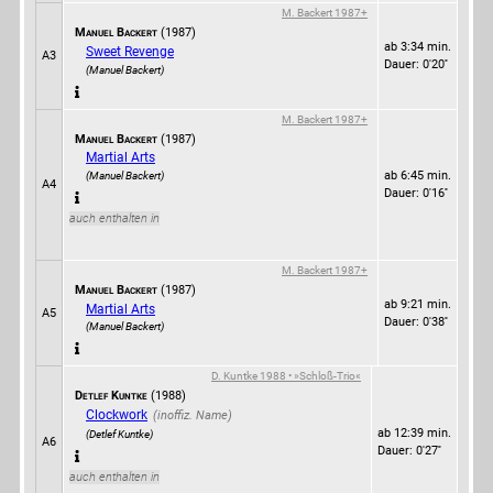
M. Backert 1987+
Manuel Backert
(1987)
ab 3:34 min.
Sweet Revenge
A3
Dauer: 0'20''
(Manuel Backert)
M. Backert 1987+
Manuel Backert
(1987)
Martial Arts
ab 6:45 min.
(Manuel Backert)
A4
Dauer: 0'16''
auch enthalten in
M. Backert 1987+
Manuel Backert
(1987)
ab 9:21 min.
Martial Arts
A5
Dauer: 0'38''
(Manuel Backert)
D. Kuntke 1988 • »Schloß-Trio«
Detlef Kuntke
(1988)
Clockwork
ab 12:39 min.
(Detlef Kuntke)
A6
Dauer: 0'27''
auch enthalten in