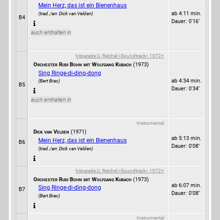
Mein Herz, das ist ein Bienenhaus
ab 4:11 min.
(trad./arr. Dick van Velden)
B4
Dauer: 0'16''
auch enthalten in
hitparade U. Reichel »Soundtrack« 1972+
Orchester Rudi Bohn mit Wolfgang Kubach
(1973)
Sing Ringe-di-ding-dong
ab 4:34 min.
(Bert Brac)
B5
Dauer: 0'34''
auch enthalten in
Instrumental
Dick van Velden
(1971)
ab 5:13 min.
Mein Herz, das ist ein Bienenhaus
B6
Dauer: 0'08''
(trad./arr. Dick van Velden)
hitparade U. Reichel »Soundtrack« 1972+
Orchester Rudi Bohn mit Wolfgang Kubach
(1973)
ab 6:07 min.
Sing Ringe-di-ding-dong
B7
Dauer: 0'08''
(Bert Brac)
Instrumental