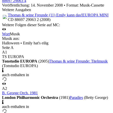
88697 29063 4
Veröffentlichung: 14. November 2008
•
Format: Musik-Cassette
Weitere Ausgaben
Thomas & seine Freunde (11) Emily kann das!
EUROPA MINI
CD 88697 29063 2 (2008)
Weitere Folgen dieser Serie auf MC:
Wort
Musik
Musik aus:
Halloween • Emily hat's eilig
Seite A
A1
TS EUROPA
Tonstudio EUROPA
(2005)
Thomas & seine Freunde: Titelmusik
(Tonstudio EUROPA)
auch enthalten in
A2
B. George Orch. 1981
London Philharmonic Orchestra
(1981)
Paradies
(Betty George)
auch enthalten in