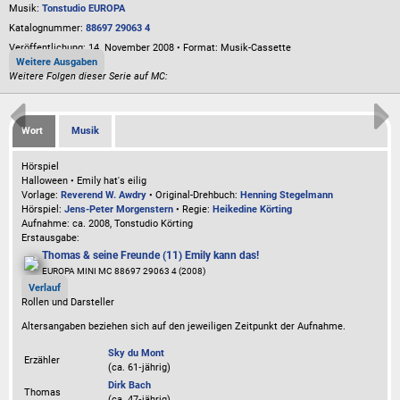
Musik:
Tonstudio EUROPA
Katalognummer:
88697 29063 4
Veröffentlichung: 14. November 2008
•
Format: Musik-Cassette
Weitere Ausgaben
Weitere Folgen dieser Serie auf MC:
Wort
Musik
Hörspiel
Halloween • Emily hat's eilig
Vorlage:
Reverend W. Awdry
• Original-Drehbuch:
Henning Stegelmann
Hörspiel:
Jens-Peter Morgenstern
• Regie:
Heikedine Körting
Aufnahme:
ca. 2008, Tonstudio Körting
Erstausgabe:
Thomas & seine Freunde (11) Emily kann das!
EUROPA MINI MC 88697 29063 4 (2008)
Verlauf
Rollen und Darsteller
Altersangaben beziehen sich auf den jeweiligen
Zeitpunkt der Aufnahme
.
Sky du Mont
Erzähler
(ca. 61‑jährig)
Dirk Bach
Thomas
(ca. 47‑jährig)