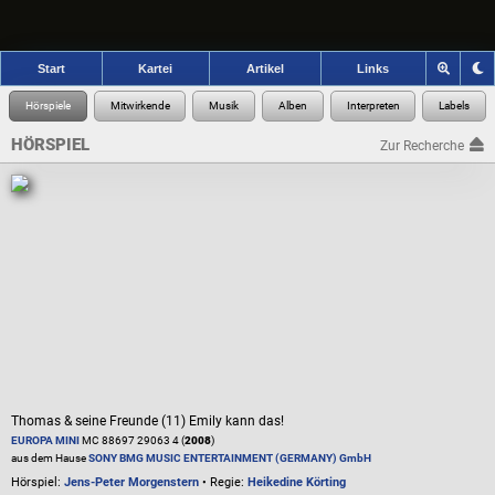
Start
Kartei
Artikel
Links
HÖRSPIEL
Zur Recherche
Thomas & seine Freunde (11) Emily kann das!
EUROPA MINI
MC 88697 29063 4 (
2008
)
aus dem Hause
SONY BMG MUSIC ENTERTAINMENT (GERMANY) GmbH
Hörspiel:
Jens-Peter Morgenstern
• Regie:
Heikedine Körting