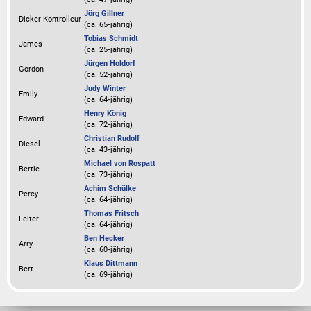
Jörg Gillner
Dicker Kontrolleur
(ca. 65‑jährig)
Tobias Schmidt
James
(ca. 25‑jährig)
Jürgen Holdorf
Gordon
(ca. 52‑jährig)
Judy Winter
Emily
(ca. 64‑jährig)
Henry König
Edward
(ca. 72‑jährig)
Christian Rudolf
Diesel
(ca. 43‑jährig)
Michael von Rospatt
Bertie
(ca. 73‑jährig)
Achim Schülke
Percy
(ca. 64‑jährig)
Thomas Fritsch
Leiter
(ca. 64‑jährig)
Ben Hecker
Arry
(ca. 60‑jährig)
Klaus Dittmann
Bert
(ca. 69‑jährig)