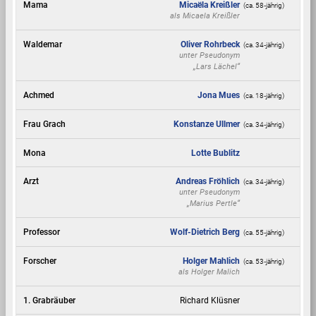
Mama
Micaëla Kreißler
(ca. 58‑jährig)
als
Micaela Kreißler
Waldemar
Oliver Rohrbeck
(ca. 34‑jährig)
unter Pseudonym
„Lars Lächel“
Achmed
Jona Mues
(ca. 18‑jährig)
Frau Grach
Konstanze Ullmer
(ca. 34‑jährig)
Mona
Lotte Bublitz
Arzt
Andreas Fröhlich
(ca. 34‑jährig)
unter Pseudonym
„Marius Pertle“
Professor
Wolf-Dietrich Berg
(ca. 55‑jährig)
Forscher
Holger Mahlich
(ca. 53‑jährig)
als
Holger Malich
1. Grabräuber
Richard Klüsner