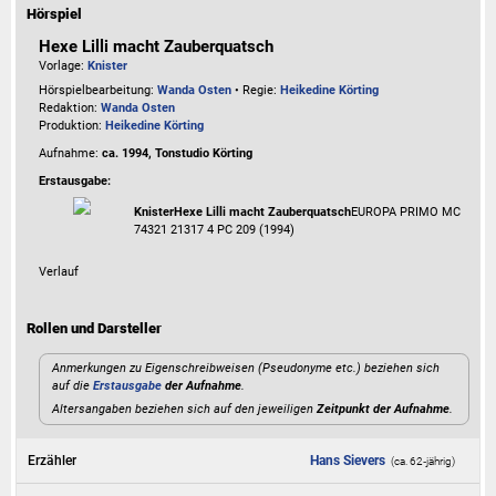
Hörspiel
Hexe Lilli macht Zauberquatsch
Vorlage:
Knister
Hörspielbearbeitung:
Wanda Osten
• Regie:
Heikedine Körting
Redaktion:
Wanda Osten
Produktion:
Heikedine Körting
Aufnahme:
ca. 1994, Tonstudio Körting
Erstausgabe:
Knister
Hexe Lilli macht Zauberquatsch
EUROPA PRIMO MC
74321 21317 4 PC 209 (1994)
Verlauf
Rollen und Darsteller
Anmerkungen zu Eigenschreibweisen (Pseudonyme etc.) beziehen sich
auf die
Erstausgabe
der Aufnahme
.
Altersangaben beziehen sich auf den jeweiligen
Zeitpunkt der Aufnahme
.
Erzähler
Hans Sievers
(ca. 62‑jährig)