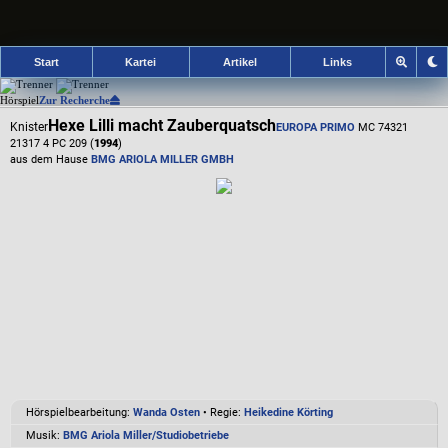
Start
Kartei
Artikel
Links
Hörspiel
Zur Recherche
Hexe Lilli macht Zauberquatsch
Knister
EUROPA PRIMO
MC 74321
21317 4 PC 209 (
1994
)
aus dem Hause
BMG ARIOLA MILLER GMBH
Hörspielbearbeitung:
Wanda Osten
• Regie:
Heikedine Körting
Musik:
BMG Ariola Miller/Studiobetriebe