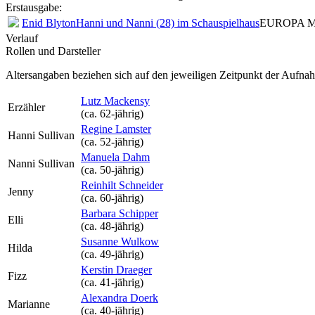
Erstausgabe:
Enid Blyton
Hanni und Nanni (28) im Schauspielhaus
EUROPA MC
Verlauf
Rollen und Darsteller
Altersangaben beziehen sich auf den jeweiligen
Zeitpunkt der Aufna
Lutz Mackensy
Erzähler
(ca. 62‑jährig)
Regine Lamster
Hanni Sullivan
(ca. 52‑jährig)
Manuela Dahm
Nanni Sullivan
(ca. 50‑jährig)
Reinhilt Schneider
Jenny
(ca. 60‑jährig)
Barbara Schipper
Elli
(ca. 48‑jährig)
Susanne Wulkow
Hilda
(ca. 49‑jährig)
Kerstin Draeger
Fizz
(ca. 41‑jährig)
Alexandra Doerk
Marianne
(ca. 40‑jährig)