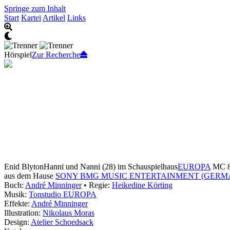
Springe zum Inhalt
Start
Kartei
Artikel
Links
Hörspiel
Zur Recherche
Enid Blyton
Hanni und Nanni (28) im Schauspielhaus
EUROPA
MC 8
aus dem Hause
SONY BMG MUSIC ENTERTAINMENT (GERM
Buch:
André Minninger
• Regie:
Heikedine Körting
Musik:
Tonstudio EUROPA
Effekte:
André Minninger
Illustration:
Nikolaus Moras
Design:
Atelier Schoedsack