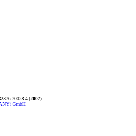
2876 70028 4 (
2007
)
ANY) GmbH