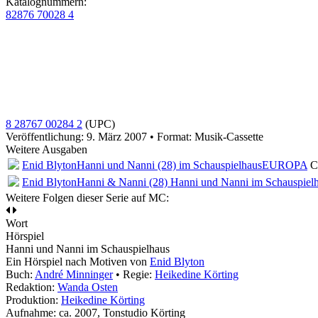
Katalognummern:
82876 70028 4
8 28767 00284 2
(UPC)
Veröffentlichung: 9. März 2007
•
Format: Musik-Cassette
Weitere Ausgaben
Enid Blyton
Hanni und Nanni (28) im Schauspielhaus
EUROPA
C
Enid Blyton
Hanni & Nanni (28) Hanni und Nanni im Schauspiel
Weitere Folgen dieser Serie auf MC:
Wort
Hörspiel
Hanni und Nanni im Schauspielhaus
Ein Hörspiel nach Motiven von
Enid Blyton
Buch:
André Minninger
• Regie:
Heikedine Körting
Redaktion:
Wanda Osten
Produktion:
Heikedine Körting
Aufnahme:
ca. 2007, Tonstudio Körting